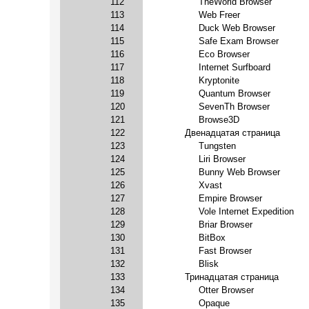
112
TheWorld Browser
113
Web Freer
114
Duck Web Browser
115
Safe Exam Browser
116
Eco Browser
117
Internet Surfboard
118
Kryptonite
119
Quantum Browser
120
SevenTh Browser
121
Browse3D
122
Двенадцатая страница
123
Tungsten
124
Liri Browser
125
Bunny Web Browser
126
Xvast
127
Empire Browser
128
Vole Internet Expedition
129
Briar Browser
130
BitBox
131
Fast Browser
132
Blisk
133
Тринадцатая страница
134
Otter Browser
135
Opaque