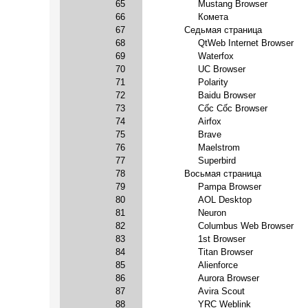
65
Mustang Browser
66
Комета
67
Седьмая страница
68
QtWeb Internet Browser
69
Waterfox
70
UC Browser
71
Polarity
72
Baidu Browser
73
Cốc Cốc Browser
74
Airfox
75
Brave
76
Maelstrom
77
Superbird
78
Восьмая страница
79
Pampa Browser
80
AOL Desktop
81
Neuron
82
Columbus Web Browser
83
1st Browser
84
Titan Browser
85
Alienforce
86
Aurora Browser
87
Avira Scout
88
YRC Weblink