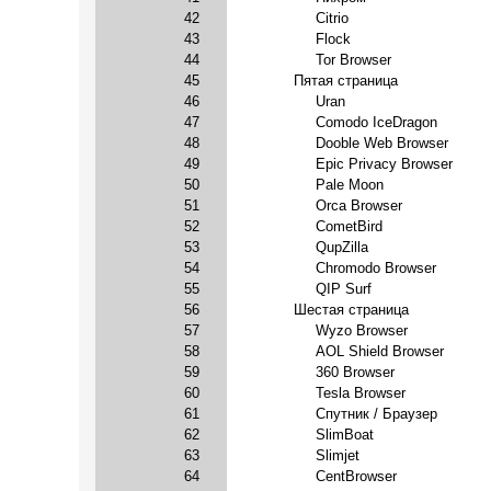
42
Citrio
43
Flock
44
Tor Browser
45
Пятая страница
46
Uran
47
Comodo IceDragon
48
Dooble Web Browser
49
Epic Privacy Browser
50
Pale Moon
51
Orca Browser
52
CometBird
53
QupZilla
54
Chromodo Browser
55
QIP Surf
56
Шестая страница
57
Wyzo Browser
58
AOL Shield Browser
59
360 Browser
60
Tesla Browser
61
Спутник / Браузер
62
SlimBoat
63
Slimjet
64
CentBrowser