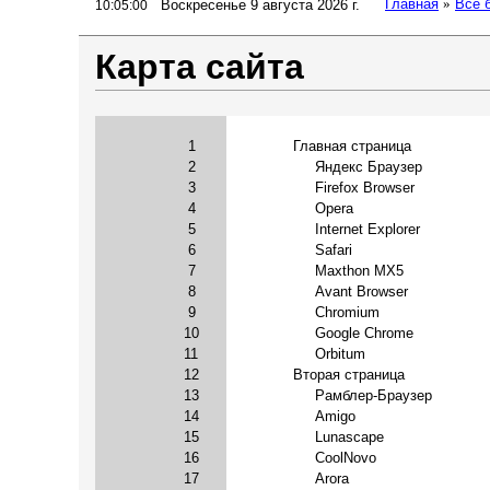
Главная
»
Все 
Воскресенье 9 августа 2026 г.
10:05:01
Карта сайта
1
Главная страница
2
Яндекс Браузер
3
Firefox Browser
4
Opera
5
Internet Explorer
6
Safari
7
Maxthon MX5
8
Avant Browser
9
Chromium
10
Google Chrome
11
Orbitum
12
Вторая страница
13
Рамблер-Браузер
14
Amigo
15
Lunascape
16
CoolNovo
17
Arora