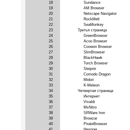
18
Sundance
19
AM Browser
20
Netscape Navigator
21
RockMelt
22
SeaMonkey
23
Третья страница
24
GreenBrowser
25
Acoo Browser
26
Coowon Browser
27
SlimBrowser
28
BlackHawk
29
Torch Browser
30
Sleipnir
31
Comodo Dragon
32
Midori
33
K-Meleon
34
Четвертая страница
35
Интернет
36
Vivaldi
37
MxNitro
38
SRWare Iron
39
Browzar
40
PirateBrowser
41
Нихром