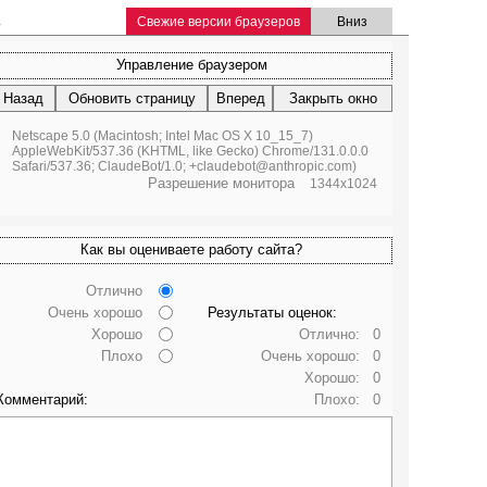
.
Свежие версии браузеров
Вниз
Управление браузером
Назад
Обновить страницу
Вперед
Закрыть окно
Netscape 5.0 (Macintosh; Intel Mac OS X 10_15_7)
AppleWebKit/537.36 (KHTML, like Gecko) Chrome/131.0.0.0
Safari/537.36; ClaudeBot/1.0; +claudebot@anthropic.com)
Разрешение монитора
1344x1024
Как вы оцениваете работу сайта?
Отлично
Очень хорошо
Результаты оценок:
Хорошо
Отлично:
0
Плохо
Очень хорошо:
0
Хорошо:
0
Комментарий:
Плохо:
0