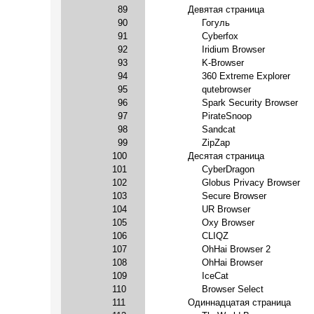
89
Девятая страница
90
Гогуль
91
Cyberfox
92
Iridium Browser
93
K-Browser
94
360 Extreme Explorer
95
qutebrowser
96
Spark Security Browser
97
PirateSnoop
98
Sandcat
99
ZipZap
100
Десятая страница
101
CyberDragon
102
Globus Privacy Browser
103
Secure Browser
104
UR Browser
105
Oxy Browser
106
CLIQZ
107
OhHai Browser 2
108
OhHai Browser
109
IceCat
110
Browser Select
111
Одиннадцатая страница