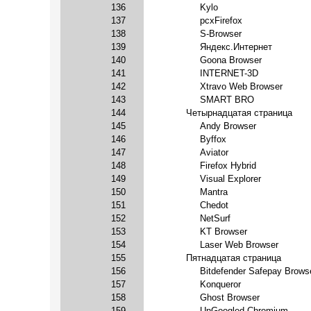
136
Kylo
137
pcxFirefox
138
S-Browser
139
Яндекс.Интернет
140
Goona Browser
141
INTERNET-3D
142
Xtravo Web Browser
143
SMART BRO
144
Четырнадцатая страница
145
Andy Browser
146
Byffox
147
Aviator
148
Firefox Hybrid
149
Visual Explorer
150
Mantra
151
Chedot
152
NetSurf
153
KT Browser
154
Laser Web Browser
155
Пятнадцатая страница
156
Bitdefender Safepay Brows
157
Konqueror
158
Ghost Browser
159
UnGoogled Chromium