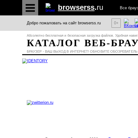
browserss
.
ru
Все брау
Добро пожаловать на сайт browserss.ru
0+
Абсолютно бесплатная и безопасная загрузка файлов. Удобная навиг
КАТАЛОГ ВЕБ-БРА
БРАУЗЕР - ВАШ ВЫХОД В ИНТЕРНЕТ! ОБНОВИТЕ ОБОЗРЕВАТЕЛЬ