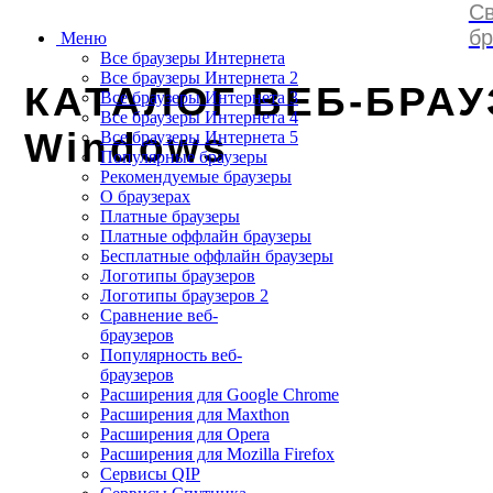
Св
browserss
.
ru
бр
Меню
Все браузеры Интернета
Все браузеры Интернета 2
КАТАЛОГ ВЕБ-БРАУ
Все браузеры Интернета 3
Все браузеры Интернета 4
Windows
Все браузеры Интернета 5
Популярные браузеры
Рекомендуемые браузеры
О браузерах
Платные браузеры
Платные оффлайн браузеры
Бесплатные оффлайн браузеры
Логотипы браузеров
Логотипы браузеров 2
Сравнение веб-
браузеров
Популярность веб-
браузеров
Расширения для Google Chrome
Расширения для Maxthon
Расширения для Opera
Расширения для Mozilla Firefox
Сервисы QIP