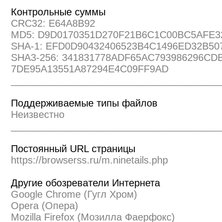
Контрольные суммы
CRC32: E64A8B92
MD5: D9D0170351D270F21B6C1C00BC5AFE3
SHA-1: EFD0D90432406523B4C1496ED32B50
SHA3-256: 341831778ADF65AC793986296CD
7DE95A13551A87294E4C09FF9AD
______________________________________
Поддерживаемые типы файлов
Неизвестно
______________________________________
Постоянный URL страницы
https://browserss.ru/m.ninetails.php
Другие обозреватели Интернета
Google Chrome (Гугл Хром)
Opera (Опера)
Mozilla Firefox (Мозилла Фаерфокс)