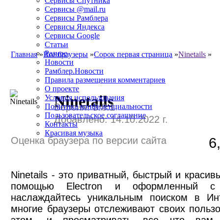
Сервисы Спутника
Сервисы @mail.ru
Сервисы Рамблера
Сервисы Яндекса
Сервисы Google
Статьи
Разное
Главная
»
Все браузеры
»
Сорок первая страница
»
Ninetails
»
Новости
Рамблер.Новости
Правила размещения комментариев
О проекте
Ninetails
Условия использования
Версия: 3.8.1
Политика конфиденциальности
Пользовательское соглашение
Добавлено: 14.10.2022 г.
Контакты
Красивая музыка
Оценка браузера по версии сайта
6
Ninetails - это приватный, быстрый и краси
помощью Electron и оформленный с 
наслаждайтесь уникальным поиском в Инт
многие браузеры отслеживают своих пользо