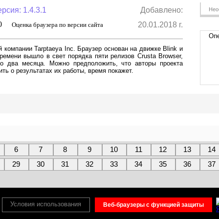
рсия: 1.4.3.1
Добавлено:
Нео
,0
20.01.2018 г.
Оценка браузера по версии сайта
Опе
компании Tarptaeya Inc. Браузер основан на движке Blink и
ремени вышло в свет порядка пяти релизов Crusta Browser,
го два месяца. Можно предположить, что авторы проекта
ить о результатах их работы, время покажет.
6
7
8
9
10
11
12
13
14
29
30
31
32
33
34
35
36
37
Условия использования
Веб-браузеры с функцией защиты