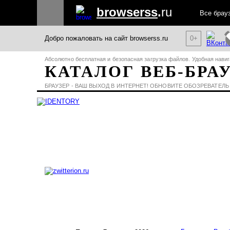
browserss
.
ru
Все брау
Добро пожаловать на сайт browserss.ru
0+
Абсолютно бесплатная и безопасная загрузка файлов. Удобная навиг
КАТАЛОГ ВЕБ-БРА
БРАУЗЕР - ВАШ ВЫХОД В ИНТЕРНЕТ! ОБНОВИТЕ ОБОЗРЕВАТЕЛЬ