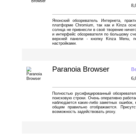
8
Японский обозреватель Интернета, прак
платформе Chromium, так как и Kinza осн
солнца не привнесли в своё творение ничег
и интерфейс обозревателя по большому сче
верхней панели - кнопку Kinza Menu, 
настройками.
Paranoia Browser
Ве
6
Полностью русифицированный обозреватель
поисковую строки. Очень оперативно работае
наблюдается каких-либо заметных ошибок, н
общем правильно отображаются. Присутс
возможность задействовать proxy.