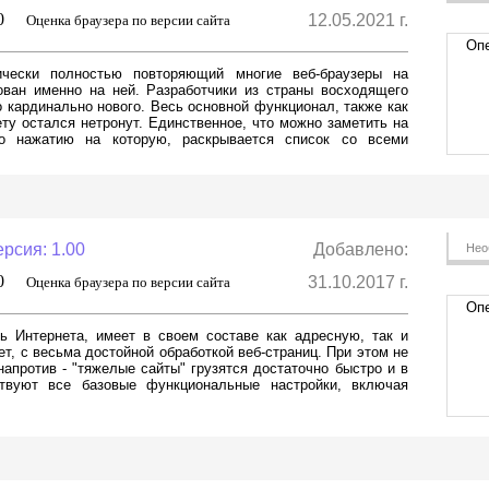
,0
12.05.2021 г.
Оценка браузера по версии сайта
Опе
тически полностью повторяющий многие веб-браузеры на
ован именно на ней. Разработчики из страны восходящего
о кардинально нового. Весь основной функционал, также как
ту остался нетронут. Единственное, что можно заметить на
по нажатию на которую, раскрывается список со всеми
рсия: 1.00
Добавлено:
Нео
,0
31.10.2017 г.
Оценка браузера по версии сайта
Опе
 Интернета, имеет в своем составе как адресную, так и
т, с весьма достойной обработкой веб-страниц. При этом не
апротив - "тяжелые сайты" грузятся достаточно быстро и в
твуют все базовые функциональные настройки, включая