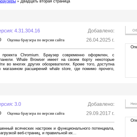
браузеры
»
Двадцать вторая страница
рсия: 4.31.304.16
Добавлено:
Об
,0
26.04.2025 г.
Оценка браузера по версии сайта
Опе
 проекта Chromium. Браузер современно оформлен, с
панели. Whale Browser имеет на своем борту некоторые
ти во многих других обозревателях. Кроме того, доступна
 магазином расширений whale store, где помимо прочего,
рсия: 3.0
Добавлено:
Нео
,0
29.09.2017 г.
Оценка браузера по версии сайта
Опе
шенный всяческих настроек и функционального потенциала,
грузкой веб-страниц, и правильной их...