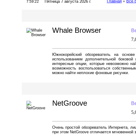
Главная
»
Все 
Пятница 7 августа 2026 г.
7:59:23
Whale Browser
Ве
7
Южнокорейский обозреватель на основе
использованием дополнительной боковой 
интересные опции, которые невозможно най
возможность воспользоваться собственным
можно найти неплохие фоновые рисунки.
NetGroove
Ве
5
Очень простой обозреватель Интернета, ли
при этом NetGroove отличается мгновенной за