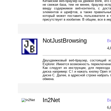
Китайский веб-браузер на движке Blink, его
не свежая база, тем не менее, браузер испр
ввиду содержимое веб-контента, с дост
элементов и шрифтов, а также правильны
который может поставить пользователя в т
присутствует в изобилии. В общем, все в и
NotJustBrowsing
Ве
4
Двухдвижковый веб-браузер, состоящий из
Explorer. Имеется возможность переключени
Как следует из инструкции, для перехода 
диска например: C:\ и нажать кнопку Open i
диске С. Далее, в адресной строке набрать
обмена.
In2Net
Ве
6