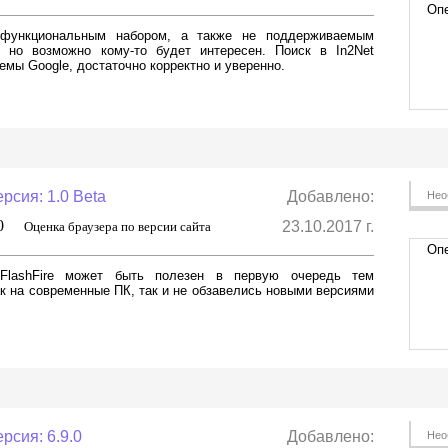
Опе
 функциональным набором, а также не поддерживаемым
, но возможно кому-то будет интересен. Поиск в In2Net
мы Google, достаточно корректно и уверенно.
рсия: 1.0 Beta
Добавлено:
Нео
,0
23.10.2017 г.
Оценка браузера по версии сайта
Опе
р FlashFire может быть полезен в первую очередь тем
к на современные ПК, так и не обзавелись новыми версиями
рсия: 6.9.0
Добавлено:
Нео