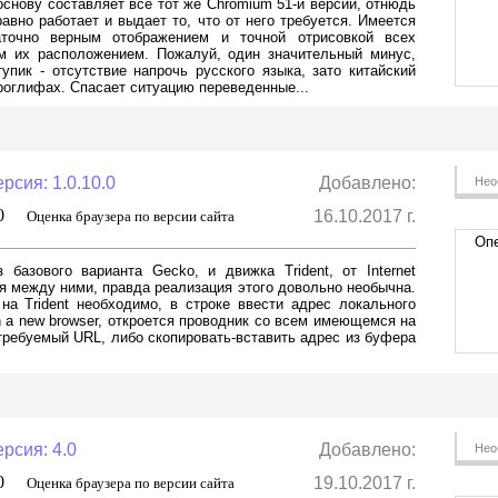
 основу составляет все тот же Chromium 51-й версии, отнюдь
авно работает и выдает то, что от него требуется. Имеется
аточно верным отображением и точной отрисовкой всех
м их расположением. Пожалуй, один значительный минус,
упик - отсутствие напрочь русского языка, зато китайский
ероглифах. Спасает ситуацию переведенные...
рсия: 1.0.10.0
Добавлено:
Нео
,0
16.10.2017 г.
Оценка браузера по версии сайта
Опе
 базового варианта Gecko, и движка Trident, от Internet
я между ними, правда реализация этого довольно необычна.
на Trident необходимо, в строке ввести адрес локального
n a new browser, откроется проводник со всем имеющемся на
 требуемый URL, либо скопировать-вставить адрес из буфера
рсия: 4.0
Добавлено:
Нео
,0
19.10.2017 г.
Оценка браузера по версии сайта