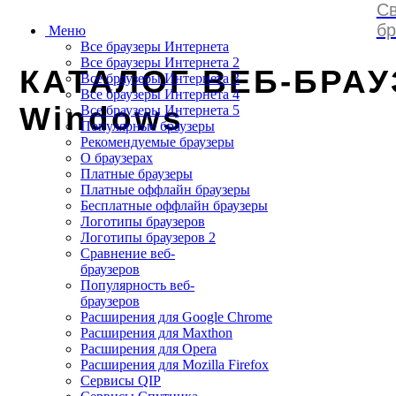
Св
browserss
.
ru
бр
Меню
Все браузеры Интернета
Все браузеры Интернета 2
КАТАЛОГ ВЕБ-БРАУ
Все браузеры Интернета 3
Все браузеры Интернета 4
Windows
Все браузеры Интернета 5
Популярные браузеры
Рекомендуемые браузеры
О браузерах
Платные браузеры
Платные оффлайн браузеры
Бесплатные оффлайн браузеры
Логотипы браузеров
Логотипы браузеров 2
Сравнение веб-
браузеров
Популярность веб-
браузеров
Расширения для Google Chrome
Расширения для Maxthon
Расширения для Opera
Расширения для Mozilla Firefox
Сервисы QIP