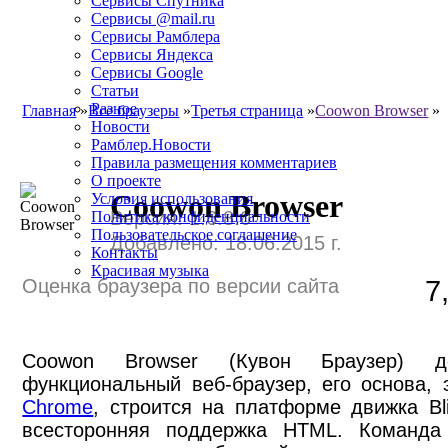
Сервисы Спутника
Сервисы @mail.ru
Сервисы Рамблера
Сервисы Яндекса
Сервисы Google
Статьи
Разное
Главная
»
Все браузеры
»
Третья страница
»
Coowon Browser
»
Новости
Рамблер.Новости
Правила размещения комментариев
О проекте
Coowon Browser
Условия использования
Версия: 1.6.8.0
Политика конфиденциальности
Пользовательское соглашение
Добавлено: 18.06.2015 г.
Контакты
Красивая музыка
Оценка браузера по версии сайта
7
Coowon Browser (Кувон Браузер) до
функциональный веб-браузер, его основа,
Chrome
, строится на платформе движка Bl
всесторонняя поддержка HTML. Команда 