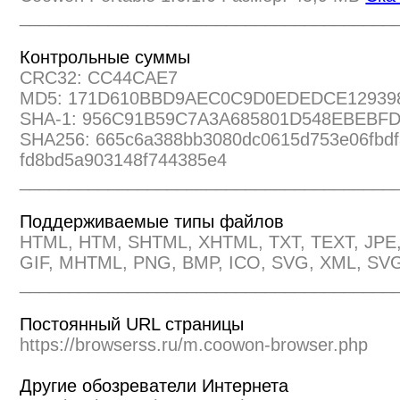
______________________________________
Контрольные суммы
CRC32: CC44CAE7
MD5: 171D610BBD9AEC0C9D0EDEDCE12939
SHA-1: 956C91B59C7A3A685801D548EBEBF
SHA256: 665c6a388bb3080dc0615d753e06fbd
fd8bd5a903148f744385e4
______________________________________
Поддерживаемые типы файлов
HTML, HTM, SHTML, XHTML, TXT, TEXT, JPE
GIF, MHTML, PNG, BMP, ICO, SVG, XML, SVG
______________________________________
Постоянный URL страницы
https://browserss.ru/m.coowon-browser.php
Другие обозреватели Интернета