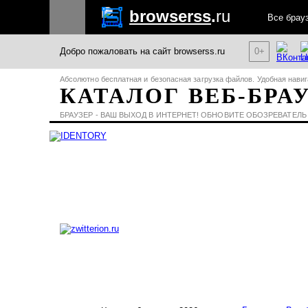
browserss
.
ru
Все брау
Добро пожаловать на сайт browserss.ru
0+
Абсолютно бесплатная и безопасная загрузка файлов. Удобная навиг
КАТАЛОГ ВЕБ-БРА
БРАУЗЕР - ВАШ ВЫХОД В ИНТЕРНЕТ! ОБНОВИТЕ ОБОЗРЕВАТЕЛЬ