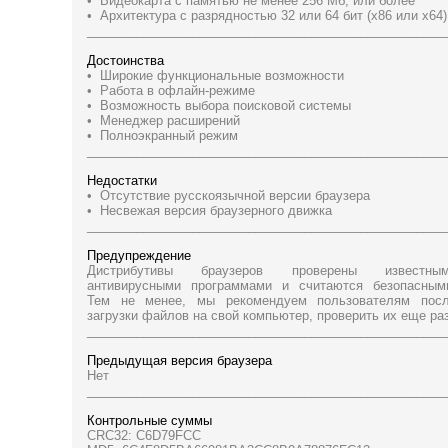
• Видеокарта с памятью не менее 256 Мб, или более
• Архитектура с разрядностью 32 или 64 бит (x86 или x64)
___________________________________________________
Достоинства
• Широкие функциональные возможности
• Работа в офлайн-режиме
• Возможность выбора поисковой системы
• Менеджер расширений
• Полноэкранный режим
___________________________________________________
Недостатки
• Отсутствие русскоязычной версии браузера
• Несвежая версия браузерного движка
___________________________________________________
Предупреждение
Дистрибутивы браузеров проверены известны
антивирусными программами и считаются безопасным
Тем не менее, мы рекомендуем пользователям пос
загрузки файлов на свой компьютер, проверить их еще раз
___________________________________________________
Предыдущая версия браузера
Нет
___________________________________________________
Контрольные суммы
CRC32: C6D79FCC