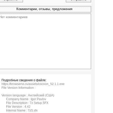
Комментарии, отзывы, предложения
Подробные сведения о файле:
https://browserss.ru/assets/cocoon_52.1.1.exe
File Version Information :
Version language : Английский (США)
Company Name : Igor Pavlov
File Description : 7z Setup SFX
File Version : 4.42
Internal Name : 7zS.sfx