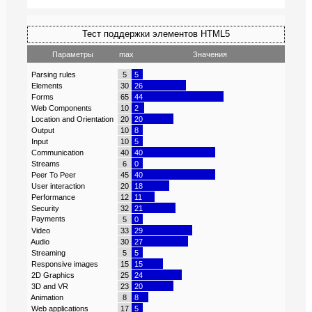
Тест поддержки элементов HTML5
Параметры
max
Значения
Parsing rules
5
5
Elements
30
26
Forms
65
44
Web Components
10
2
Location and Orientation
20
20
Output
10
8
Input
10
5
Communication
40
40
Streams
6
0
Peer To Peer
45
40
User interaction
20
18
Performance
12
11
Security
32
21
Payments
5
0
Video
33
29
Audio
30
27
Streaming
5
5
Responsive images
15
15
2D Graphics
25
24
3D and VR
23
20
Animation
8
8
Web applications
17
5