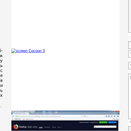
-
ак
ру
дь
с
се
 в
и
сь
их
_