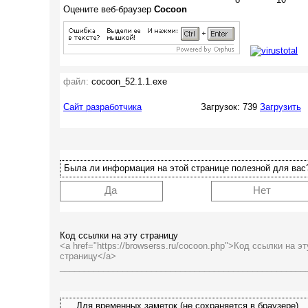
Оцените веб-браузер
Cocoon
файл:
cocoon_52.1.1.exe
Сайт разработчика
Загрузок: 739
Загрузить
Была ли информация на этой странице полезной для вас
Да
Нет
Код ссылки на эту страницу
<a href="https://browserss.ru/cocoon.php">Код ссылки на эт
страницу</a>
___________________________________________________
Для временных заметок (не сохраняется в браузере)