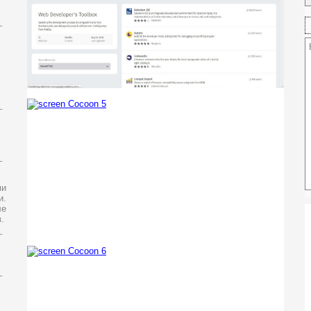
_
_
_
ми
и.
ле
.
_
_