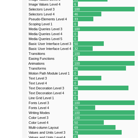
Image Values Level 4
6
Selectors Level 3
100
Selectors Level 4
46
Pseudo-Elements Level 4
33
Scoping Level 1
0
Media Queries Level 3
100
Media Queries Level 4
0
Media Queries Level 5
0
Basic User Interface Level 3
50
Basic User Interface Level 4
32
Transitions
100
Easing Functions
0
Animations
100
Transforms
86
Motion Path Module Level 1
0
Text Level 3
46
Text Level 4
0
Text Decoration Level 3
90
Text Decoration Level 4
0
Line Grid Level 1
0
Fonts Level 3
100
Fonts Level 4
36
Writing Modes
100
Color Level 3
100
Color Level 4
50
Multi-column Layout
69
Values and Units Level 3
79
Values and Units Level 4
0