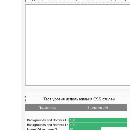
Тест уровня использования CSS стилей
Параметры
Значения в %
Backgrounds and Borders L3
100
Backgrounds and Borders L4
100
Image Values Level 3
56