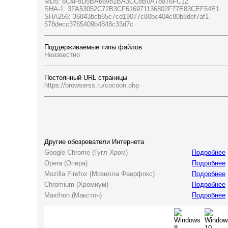
MD5: 6C4F8D5BA66981BA3CC8B0A78876FC12
SHA-1: 3FA53052C72B3CF616971136802F77E83CEF54E1
SHA256: 36843bcb65c7cd19077c80bc404c80b8def7af1
578decc3765409b4848c33d7c
___________________________________________________
Поддерживаемые типы файлов
Неизвестно
___________________________________________________
Постоянный URL страницы
https://browserss.ru/cocoon.php
___________________________________________________
Другие обозреватели Интернета
Google Chrome (Гугл Хром)
Подробнее
Opera (Опера)
Подробнее
Mozilla Firefox (Мозилла Фаерфокс)
Подробнее
Chromium (Хромиум)
Подробнее
Maxthon (Макстон)
Подробнее