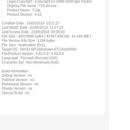
Legal Copyright : Copyright (c) 1999-2006 Igor Pavlov
Original File name : 7zS.sfx.exe
Product Name : 7-Zip
Product Version : 4.42
Creation Date : 16/05/2019 13:11:27
Last Modif. Date : 02/05/2019 11:07:10
Last Access Date : 22/06/2019 00:00:00
File Size : 44510880 bytes ( 43467.656 KB, 42.449 MB )
File Version Info Size : 1268 bytes
File type : Application (0x1)
Target OS : Win32 API (Windows NT) (0x40004)
File/Product version : 4.42.0.0 / 4.42.0.0
Language : Русский (Россия) (0x0)
Character Set : Not referenced (0x0)
Build Information :
Debug Version : no
Patched Version : no
Prerelease Version : no
Private Version : no
Special Build : no