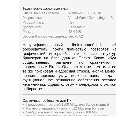
Технические характеристики:
Операционная система
Windows 7, 8, 8.1, 10
Разработчик
Virtual World Computing, LLC
Русский язык
Нет
Доступность
Бесплатно
Размер
42,4 МБ
Версия браузерного движка
Gecko 52
Нерусифицированный firefox-подобный веб
обозреватель, почти полностью повторяет к
графический интерфейс, так и всю структу
браузеров на базе движка Gecko. Каких-нибу
существенных различий по сравнению 
современным Firefox Quantum мы не заметили, в
те же поисковая и адресная строки, кнопка меню
правом верхнем углу, верхняя панель, да 
функциональное оснащение собственно остало
неизменным. Одним словом - очередной клон, ко
набирается...
___________________________________________________
Системные требования для ПК
• Процессор с частотой 1300 MHz, или более мощный
• Размер оперативной памяти 512 МБ, или больше
• Свободное место на жестком диске - 100 МБ