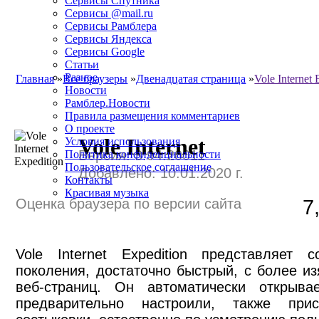
Сервисы Спутника
Сервисы @mail.ru
Сервисы Рамблера
Сервисы Яндекса
Сервисы Google
Статьи
Разное
Главная
»
Все браузеры
»
Двенадцатая страница
»
Vole Internet 
Новости
Рамблер.Новости
Правила размещения комментариев
О проекте
Vole Internet
Условия использования
Версия: 3.94.20011
Политика конфиденциальности
Пользовательское соглашение
Добавлено: 10.01.2020 г.
Контакты
Красивая музыка
Оценка браузера по версии сайта
7
Vole Internet Expedition представляет 
поколения, достаточно быстрый, с более 
веб-страниц. Он автоматически открыв
предварительно настроили, также прис