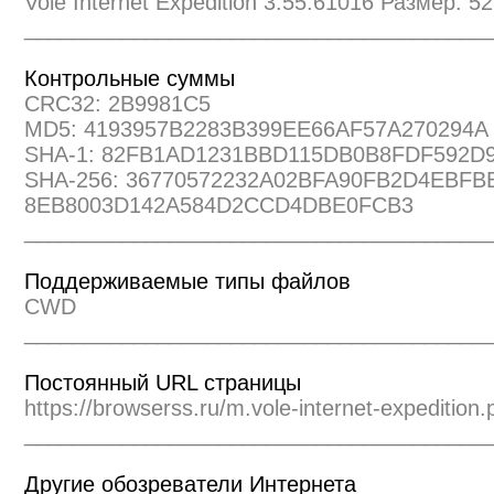
Vole Internet Expedition 3.55.61016 Размер: 5
______________________________________
Контрольные суммы
CRC32: 2B9981C5
MD5: 4193957B2283B399EE66AF57A270294A
SHA-1: 82FB1AD1231BBD115DB0B8FDF592D
SHA-256: 36770572232A02BFA90FB2D4EBFB
8EB8003D142A584D2CCD4DBE0FCB3
______________________________________
Поддерживаемые типы файлов
CWD
______________________________________
Постоянный URL страницы
https://browserss.ru/m.vole-internet-expedition.
______________________________________
Другие обозреватели Интернета