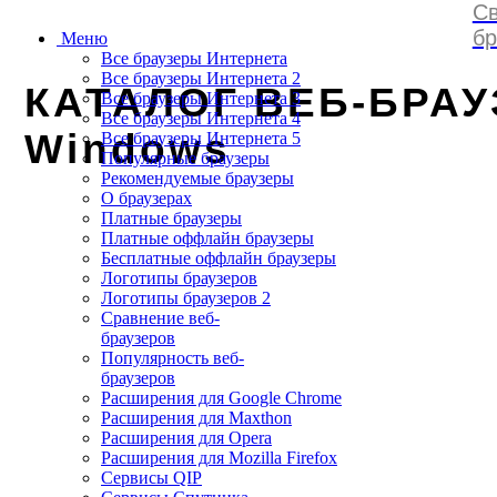
Св
browserss
.
ru
бр
Меню
Все браузеры Интернета
Все браузеры Интернета 2
КАТАЛОГ ВЕБ-БРАУ
Все браузеры Интернета 3
Все браузеры Интернета 4
Windows
Все браузеры Интернета 5
Популярные браузеры
Рекомендуемые браузеры
О браузерах
Платные браузеры
Платные оффлайн браузеры
Бесплатные оффлайн браузеры
Логотипы браузеров
Логотипы браузеров 2
Сравнение веб-
браузеров
Популярность веб-
браузеров
Расширения для Google Chrome
Расширения для Maxthon
Расширения для Opera
Расширения для Mozilla Firefox
Сервисы QIP