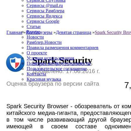
Сервисы Спутника
Сервисы @mail.ru
Сервисы Рамблера
Сервисы Яндекса
Сервисы Google
Статьи
Разное
Главная
»
Все браузеры
»
Девятая страница
»
Spark Security Bro
Новости
Рамблер.Новости
Правила размещения комментариев
О проекте
Spark Security
Условия использования
Версия: 33.11.2000.95
Политика конфиденциальности
Пользовательское соглашение
Добавлено: 17.06.2016 г.
Контакты
Красивая музыка
Оценка браузера по версии сайта
7
Spark Security Browser - обозреватель от ком
китайского медиа-гиганта, предоставляющег
в том числе развивающий другой брауз
имеющей в своем составе одноименн