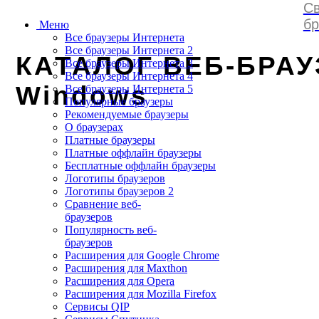
Св
browserss
.
ru
бр
Меню
Все браузеры Интернета
Все браузеры Интернета 2
КАТАЛОГ ВЕБ-БРАУ
Все браузеры Интернета 3
Все браузеры Интернета 4
Windows
Все браузеры Интернета 5
Популярные браузеры
Рекомендуемые браузеры
О браузерах
Платные браузеры
Платные оффлайн браузеры
Бесплатные оффлайн браузеры
Логотипы браузеров
Логотипы браузеров 2
Сравнение веб-
браузеров
Популярность веб-
браузеров
Расширения для Google Chrome
Расширения для Maxthon
Расширения для Opera
Расширения для Mozilla Firefox
Сервисы QIP