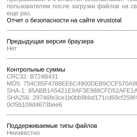
пользователям после загрузки файлов на св
еще раз.
Отчет о безопасности на сайте virustotal
______________________________________
Предыдущая версия браузера
Нет
______________________________________
Контрольные суммы
CRC32: B724B431
MD5: 754C85F4788EE6C4900DEB9CCF570A9
SHA-1: 85ABB1A5421E9AF3E988CFD52AFE1
SHA256: 29746fe3ce1b0bb9bbd171cd69cf259f
0cf5b109d4673bee6
______________________________________
Поддерживаемые типы файлов
Неизвестно