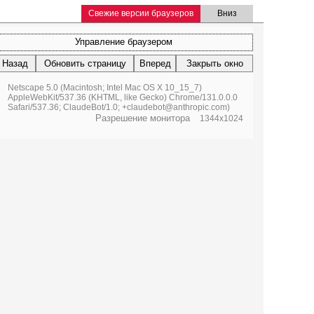
Свежие версии браузеров
Вниз
Управление браузером
Назад
Обновить страницу
Вперед
Закрыть окно
Netscape 5.0 (Macintosh; Intel Mac OS X 10_15_7)
AppleWebKit/537.36 (KHTML, like Gecko) Chrome/131.0.0.0
Safari/537.36; ClaudeBot/1.0; +claudebot@anthropic.com)
Разрешение монитора
1344x1024