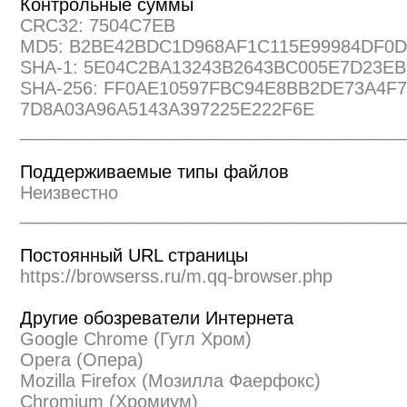
Контрольные суммы
CRC32: 7504C7EB
MD5: B2BE42BDC1D968AF1C115E99984DF0D
SHA-1: 5E04C2BA13243B2643BC005E7D23E
SHA-256: FF0AE10597FBC94E8BB2DE73A4F
7D8A03A96A5143A397225E222F6E
______________________________________
Поддерживаемые типы файлов
Неизвестно
______________________________________
Постоянный URL страницы
https://browserss.ru/m.qq-browser.php
Другие обозреватели Интернета
Google Chrome (Гугл Хром)
Opera (Опера)
Mozilla Firefox (Мозилла Фаерфокс)
Chromium (Хромиум)