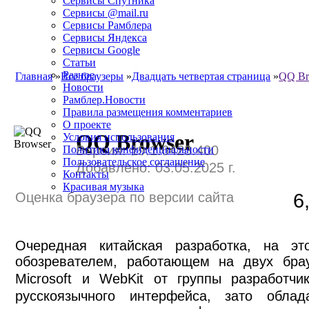
Сервисы Спутника
Сервисы @mail.ru
Сервисы Рамблера
Сервисы Яндекса
Сервисы Google
Статьи
Разное
Главная
»
Все браузеры
»
Двадцать четвертая страница
»
QQ Br
Новости
Рамблер.Новости
Правила размещения комментариев
О проекте
QQ Browser
Условия использования
Версия: 19.1.6423.400
Политика конфиденциальности
Пользовательское соглашение
Добавлено: 03.05.2025 г.
Контакты
Красивая музыка
Оценка браузера по версии сайта
6
Очередная китайская разработка, на эт
обозревателем, работающем на двух бра
Microsoft и WebKit от группы разработчик
русскоязычного интерфейса, зато обла