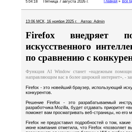
Пятница 7 августа 2026 г.
Главная
»
Все б
5:04:19
13:06 МСК, 16 ноября 2025 г. Автор: Admin
Firefox внедряет п
искусственного интелле
по сравнению с конкуре
Функция AI Window станет «надежным помощни
направляющим вас в более широкий интернет», - зая
Firefox - это новейший браузер, использующий иск
конкурентов.
Решение Firefox - это разрабатываемый инстр
разработчика Mozilla, будет отдавать приоритет 
поможет вам просматривать веб-страницы, но его 
Firefox не предоставил подробностей о том, каки
июне компания отметила, что Firefox «позволяет в