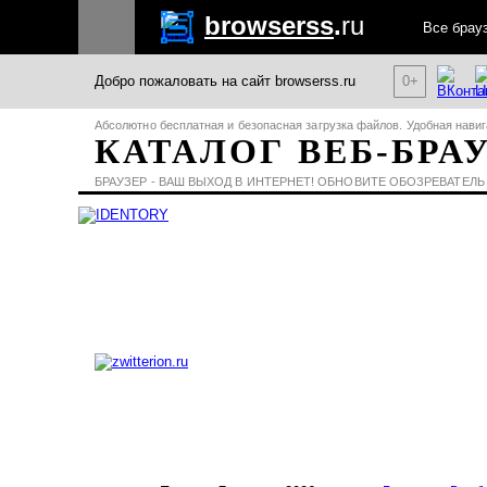
browserss
.
ru
Все брау
Добро пожаловать на сайт browserss.ru
0+
Абсолютно бесплатная и безопасная загрузка файлов. Удобная навиг
КАТАЛОГ ВЕБ-БРА
БРАУЗЕР - ВАШ ВЫХОД В ИНТЕРНЕТ! ОБНОВИТЕ ОБОЗРЕВАТЕЛЬ