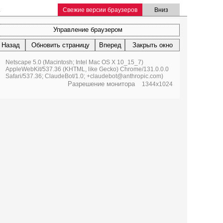
.
Свежие версии браузеров
Вниз
Управление браузером
Назад
Обновить страницу
Вперед
Закрыть окно
Netscape 5.0 (Macintosh; Intel Mac OS X 10_15_7)
AppleWebKit/537.36 (KHTML, like Gecko) Chrome/131.0.0.0
Safari/537.36; ClaudeBot/1.0; +claudebot@anthropic.com)
Разрешение монитора
1344x1024