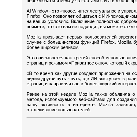
переключаться между чат-ботами с ИИ в любое вр
AI Window - это «новое, интеллектуальное и управ
Firefox. Оно позволяет общаться с ИИ-помощником
на ваших условиях. Включение полностью доброво
поймете, что это вам не подходит, вы можете откл
Mozilla призывает первых пользователей зарегис
случае с большинством функций Firefox, Mozilla
более широким релизом.
Это описывается как третий способ использования
страниц и режимом «Приватное окно», который скр
«В то время как другие создают приложения на о
видим другой путь - путь, где ИИ выступает в ро
страниц и направляя вас в более широкий интернет»,
Ранее на этой неделе Mozilla также объявила о
метода, используемого веб-сайтами для создани
вашу активность в интернете. Mozilla заявляет
отслеживание пользователей.
_____________________________________________