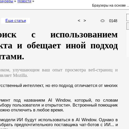
раузеры
»
Новости
»
Браузеры на основе ..
<
>
Еще ст
атьи
0148
оиск с использованием
кта и обещает иной подход
нтами.
ком, улучшающим ваш опыт просмотра веб-страниц и
вляет Mozilla.
усственный интеллект, но его подход отличается от многих
умент под названием AI Window, который, по словам
«выбору пользователя и открытости». Встроенный помощник
можно отключить в любое время.
е модели ИИ будут использоваться в AI Window. Однако в
ыбрать предпочтительного поставщика чат-ботов с ИИ... и