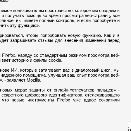
емя».
ляемое пользователем пространство, которое мы создаём в
 и получать помощь во время просмотра веб-страниц, всё
льное, вы имеете полный контроль, и если попробуете и
ючить эту функцию».
трироваться, чтобы попробовать новую функцию. Как и в
 будет запрашивать отзывы для внесения изменений перед
 Firefox, наряду со стандартным режимом просмотра веб-
ывает историю и файлы cookie.
снове ИИ, которые затягивают вас в диалоговый цикл, мы
ли надежного помощника, улучшая ваш опыт просмотра веб-
 - заявляет Mozilla.
 новых мерах защиты от онлайн-«отпечатков пальцев» -
я секретного цифрового идентификатора, отслеживающего
, что новые инструменты Firefox уже вдвое сократили
___________________________________________________