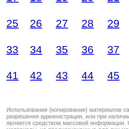
25
26
27
28
29
33
34
35
36
37
41
42
43
44
45
Использование (копирование) материалов са
разрешения администрации, или при наличии
является средством массовой информации.