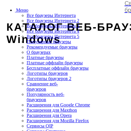
Св
browserss
.
ru
бр
Меню
Все браузеры Интернета
Все браузеры Интернета 2
КАТАЛОГ ВЕБ-БРАУ
Все браузеры Интернета 3
Все браузеры Интернета 4
Windows
Все браузеры Интернета 5
Популярные браузеры
Рекомендуемые браузеры
О браузерах
Платные браузеры
Платные оффлайн браузеры
Бесплатные оффлайн браузеры
Логотипы браузеров
Логотипы браузеров 2
Сравнение веб-
браузеров
Популярность веб-
браузеров
Расширения для Google Chrome
Расширения для Maxthon
Расширения для Opera
Расширения для Mozilla Firefox
Сервисы QIP