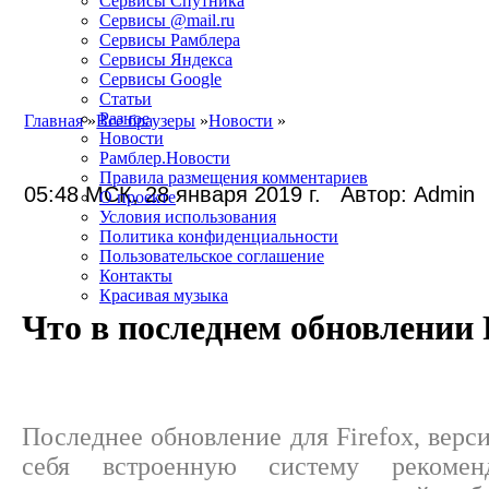
Сервисы Спутника
Сервисы @mail.ru
Сервисы Рамблера
Сервисы Яндекса
Сервисы Google
Статьи
Разное
Главная
»
Все браузеры
»
Новости
»
Новости
Рамблер.Новости
Правила размещения комментариев
05:48 МСК, 28 января 2019 г. Автор: Admin
О проекте
Условия использования
Политика конфиденциальности
Пользовательское соглашение
Контакты
Красивая музыка
Что в последнем обновлении 
Последнее обновление для Firefox, верси
себя встроенную систему рекоменд