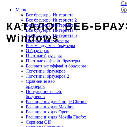
Св
browserss
.
ru
бр
Меню
Все браузеры Интернета
Все браузеры Интернета 2
КАТАЛОГ ВЕБ-БРАУ
Все браузеры Интернета 3
Все браузеры Интернета 4
Windows
Все браузеры Интернета 5
Популярные браузеры
Рекомендуемые браузеры
О браузерах
Платные браузеры
Платные оффлайн браузеры
Бесплатные оффлайн браузеры
Логотипы браузеров
Логотипы браузеров 2
Сравнение веб-
браузеров
Популярность веб-
браузеров
Расширения для Google Chrome
Расширения для Maxthon
Расширения для Opera
Расширения для Mozilla Firefox
Сервисы QIP