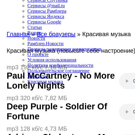
Сервисы Спутника
Сервисы @mail.ru
Сервисы Рамблера
Сервисы Яндекса
Сервисы Google
Статьи
Разное
Главная
»
Все браузеры
» Красивая музыка
Новости
Рамблер.Новости
Правила размещения комментариев
Красивая музыка (повысьте себе настроение
О проекте
Условия использования
Политика конфиденциальности
mp3 192 кб/с 7,16 МБ
Пользовательское соглашение
Paul McCartney - No More
Контакты
Красивая музыка
Lonely Nights
mp3 320 кб/с 7,82 МБ
Deep Purple - Soldier Of
Fortune
mp3 128 кб/с 4,73 МБ