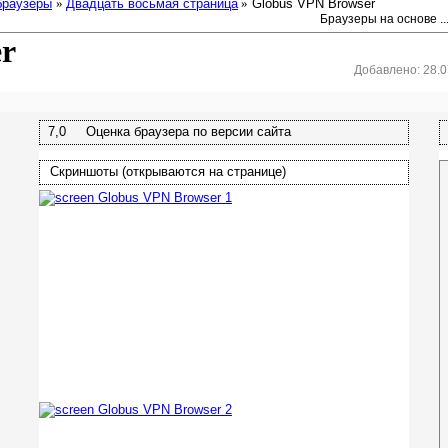
браузеры
»
Двадцать восьмая страница
»
Globus VPN Browser
Браузеры на основе ..
r
Добавлено: 28.07
7,0 Оценка браузера по версии сайта
Скриншоты (открываются на странице)