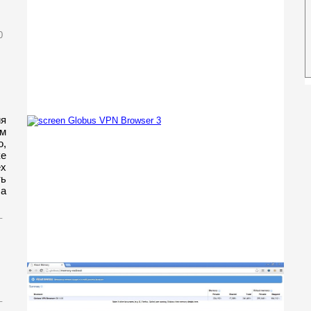
0
ия
ым
о,
е
х
ь
 а
_
_