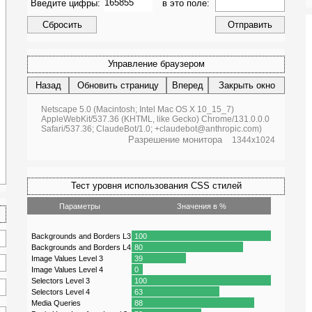
Введите цифры:
в это поле:
Управление браузером
Назад
Обновить страницу
Вперед
Закрыть окно
Netscape 5.0 (Macintosh; Intel Mac OS X 10_15_7)
AppleWebKit/537.36 (KHTML, like Gecko) Chrome/131.0.0.0
Safari/537.36; ClaudeBot/1.0; +claudebot@anthropic.com)
Разрешение монитора
1344x1024
Тест уровня использования CSS стилей
Параметры
Значения в %
Backgrounds and Borders L3
100
Backgrounds and Borders L4
80
Image Values Level 3
39
Image Values Level 4
0
Selectors Level 3
100
Selectors Level 4
63
Media Queries
88