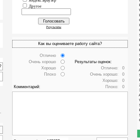
Яндекс.Браузер
E
F
Другое
W
L
O
I
Результаты
C
S
P
Как вы оцениваете работу сайта?
U
P
Отлично
S
P
Очень хорошо
Результаты оценок:
V
?
Хорошо
Отлично:
0
A
Плохо
Очень хорошо:
0
S
Хорошо:
0
R
2
Комментарий:
Плохо:
0
3
A
W
S
F
_
S
O