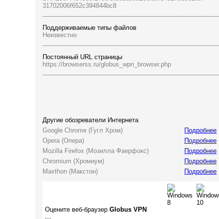
31702006f652c394844bc8
___________________________________________________
Поддерживаемые типы файлов
Неизвестно
___________________________________________________
Постоянный URL страницы
https://browserss.ru/globus_wpn_browser.php
___________________________________________________
Другие обозреватели Интернета
Google Chrome (Гугл Хром)
Подробнее
Opera (Опера)
Подробнее
Mozilla Firefox (Мозилла Фаерфокс)
Подробнее
Chromium (Хромиум)
Подробнее
Maxthon (Макстон)
Подробнее
Оцените веб-браузер
Globus VPN