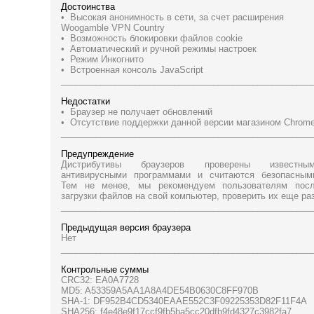
Достоинства
• Высокая анонимность в сети, за счет расширения
Woogamble VPN Country
• Возможность блокировки файлов cookie
• Автоматический и ручной режимы настроек
• Режим Инкогнито
• Встроенная консоль JavaScript
___________________________________________________
Недостатки
• Браузер не получает обновлений
• Отсутствие поддержки данной версии магазином Chrom
___________________________________________________
Предупреждение
Дистрибутивы браузеров проверены известны
антивирусными программами и считаются безопасным
Тем не менее, мы рекомендуем пользователям пос
загрузки файлов на свой компьютер, проверить их еще раз
___________________________________________________
Предыдущая версия браузера
Нет
___________________________________________________
Контрольные суммы
CRC32: EA0A7728
MD5: A53359A5AA1A8A4DE54B0630C8FF970B
SHA-1: DF952B4CD5340EAAE552C3F09225353D82F11F4A
SHA256: f4e48e9f17ccf9fb5ba5cc20dfb9fd4327c3982fa7