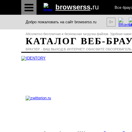
browserss
.
ru
Все брау
Добро пожаловать на сайт browserss.ru
0+
Абсолютно бесплатная и безопасная загрузка файлов. Удобная навиг
КАТАЛОГ ВЕБ-БРА
БРАУЗЕР - ВАШ ВЫХОД В ИНТЕРНЕТ! ОБНОВИТЕ ОБОЗРЕВАТЕЛЬ