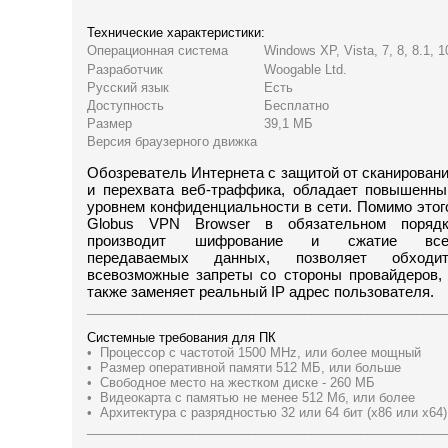
Технические характеристики:
Операционная система
Windows XP, Vista, 7, 8, 8.1, 1
Разработчик
Woogable Ltd.
Русский язык
Есть
Доступность
Бесплатно
Размер
39,1 МБ
Версия браузерного движка
Обозреватель Интернета с защитой от сканирован
и перехвата веб-траффика, обладает повышенн
уровнем конфиденциальности в сети. Помимо этог
Globus VPN Browser в обязательном порядк
производит шифрование и сжатие все
передаваемых данных, позволяет обходит
всевозможные запреты со стороны провайдеров,
также заменяет реальный IP адрес пользователя.
___________________________________________________
Системные требования для ПК
• Процессор с частотой 1500 MHz, или более мощный
• Размер оперативной памяти 512 МБ, или больше
• Свободное место на жестком диске - 260 МБ
• Видеокарта с памятью не менее 512 Мб, или более
• Архитектура с разрядностью 32 или 64 бит (x86 или x64)
___________________________________________________