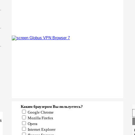
_
_
_
Каким браузером Вы пользуетесь?
Google Chrome
Mozilla Firefox
Opera
Internet Explorer
P