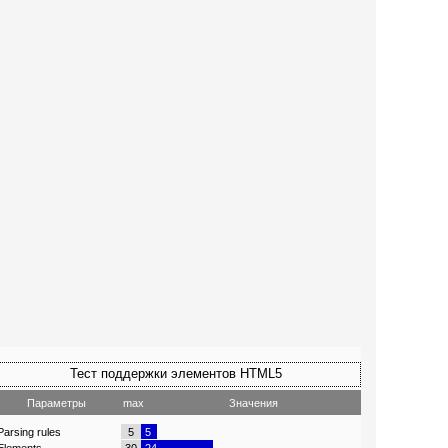
Тест поддержки элементов HTML5
Параметры
max
Значения
arsing rules
5
5