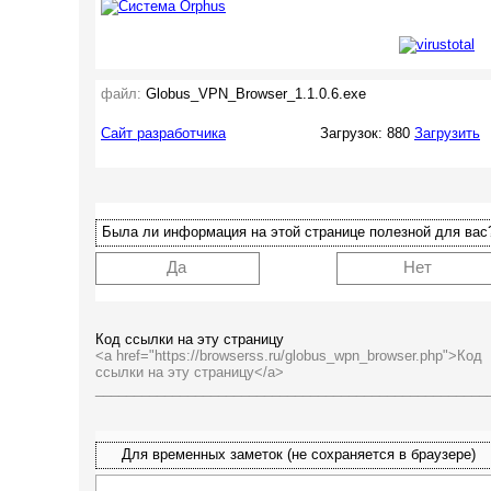
файл:
Globus_VPN_Browser_1.1.0.6.exe
Сайт разработчика
Загрузок: 880
Загрузить
Была ли информация на этой странице полезной для вас
Да
Нет
Код ссылки на эту страницу
<a href="https://browserss.ru/globus_wpn_browser.php">Код
ссылки на эту страницу</a>
___________________________________________________
Для временных заметок (не сохраняется в браузере)