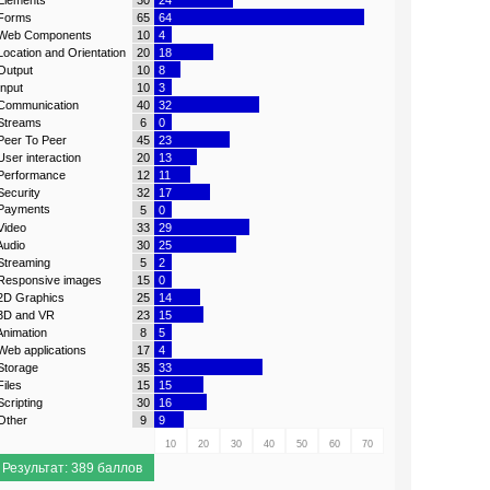
lements
30
24
orms
65
64
eb Components
10
4
ocation and Orientation
20
18
utput
10
8
nput
10
3
ommunication
40
32
treams
6
0
eer To Peer
45
23
ser interaction
20
13
erformance
12
11
ecurity
32
17
ayments
5
0
ideo
33
29
udio
30
25
treaming
5
2
esponsive images
15
0
D Graphics
25
14
D and VR
23
15
nimation
8
5
eb applications
17
4
torage
35
33
iles
15
15
cripting
30
16
ther
9
9
10
20
30
40
50
60
70
Результат: 389 баллов