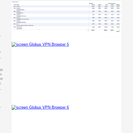
_
e
_
ми
и.
ле
.
_
_