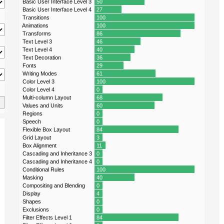
Basic User Interface Level 3
50
Basic User Interface Level 4
27
Transitions
100
Animations
100
Transforms
86
Text Level 3
46
Text Level 4
40
Text Decoration
36
Fonts
29
Writing Modes
61
Color Level 3
100
Color Level 4
0
Multi-column Layout
68
Values and Units
60
Regions
0
Speech
0
Flexible Box Layout
84
Grid Layout
3
Box Alignment
11
Cascading and Inheritance 3
0
Cascading and Inheritance 4
0
Conditional Rules
100
Masking
40
Compositing and Blending
0
Display
4
Shapes
0
Exclusions
0
Filter Effects Level 1
84