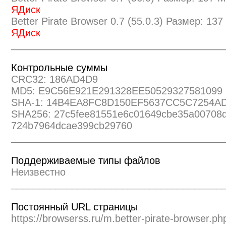
ЯДиск
Better Pirate Browser 0.7 (55.0.3) Размер: 13
ЯДиск
______________________________________
Контрольные суммы
CRC32: 186AD4D9
MD5: E9C56E921E291328EE50529327581099
SHA-1: 14B4EA8FC8D150EF5637CC5C7254A
SHA256: 27c5fee81551e6c01649cbe35a00708
724b7964dcae399cb29760
______________________________________
Поддерживаемые типы файлов
Неизвестно
______________________________________
Постоянный URL страницы
https://browserss.ru/m.better-pirate-browser.ph