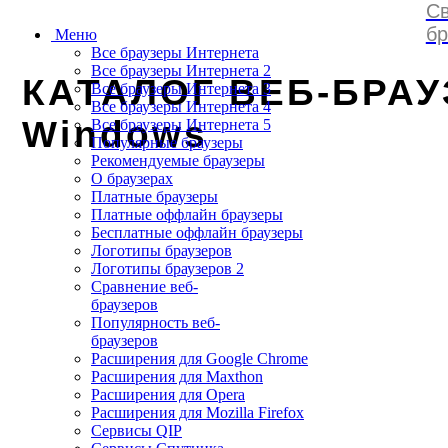
Св
browserss
.
ru
бр
Меню
Все браузеры Интернета
Все браузеры Интернета 2
КАТАЛОГ ВЕБ-БРАУ
Все браузеры Интернета 3
Все браузеры Интернета 4
Windows
Все браузеры Интернета 5
Популярные браузеры
Рекомендуемые браузеры
О браузерах
Платные браузеры
Платные оффлайн браузеры
Бесплатные оффлайн браузеры
Логотипы браузеров
Логотипы браузеров 2
Сравнение веб-
браузеров
Популярность веб-
браузеров
Расширения для Google Chrome
Расширения для Maxthon
Расширения для Opera
Расширения для Mozilla Firefox
Сервисы QIP