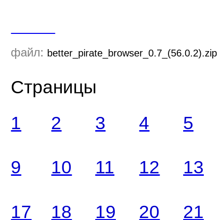
Скачать
файл:
better_pirate_browser_0.7_(56.0.2).zip
Страницы
1
2
3
4
5
9
10
11
12
13
17
18
19
20
21