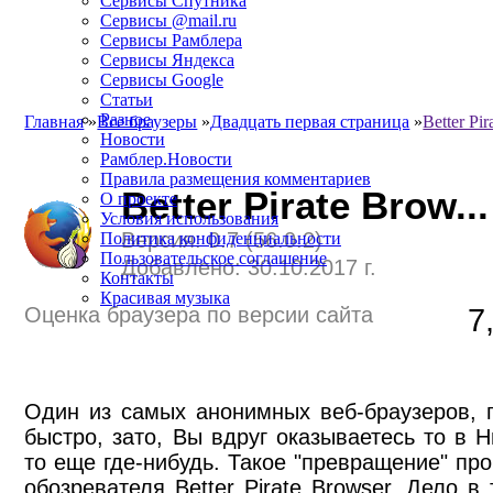
Сервисы Спутника
Сервисы @mail.ru
Сервисы Рамблера
Сервисы Яндекса
Сервисы Google
Статьи
Разное
Главная
»
Все браузеры
»
Двадцать первая страница
»
Better Pi
Новости
Рамблер.Новости
Правила размещения комментариев
Better Pirate Brow...
О проекте
Условия использования
Версия: 0.7 (56.0.2)
Политика конфиденциальности
Пользовательское соглашение
Добавлено: 30.10.2017 г.
Контакты
Красивая музыка
Оценка браузера по версии сайта
7
Один из самых анонимных веб-браузеров, 
быстро, зато, Вы вдруг оказываетесь то в 
то еще где-нибудь. Такое "превращение" пр
обозревателя Better Pirate Browser. Дело в