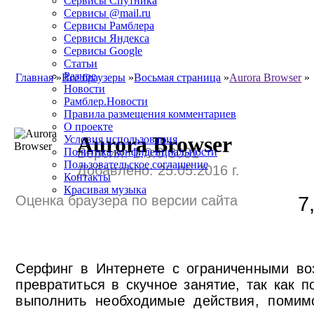
Сервисы Спутника
Сервисы @mail.ru
Сервисы Рамблера
Сервисы Яндекса
Сервисы Google
Статьи
Разное
Главная
»
Все браузеры
»
Восьмая страница
»
Aurora Browser
»
Новости
Рамблер.Новости
Правила размещения комментариев
О проекте
Aurora Browser
Условия использования
Версия: 1.0.0.3031
Политика конфиденциальности
Пользовательское соглашение
Добавлено: 25.05.2016 г.
Контакты
Красивая музыка
Оценка браузера по версии сайта
7
Серфинг в Интернете с ограниченными во
превратиться в скучное занятие, так как п
выполнить необходимые действия, помимо