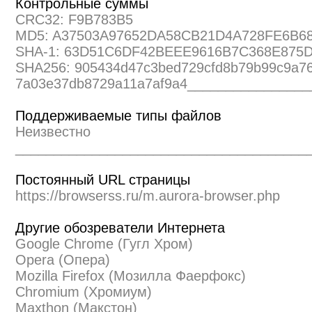
Контрольные суммы
CRC32: F9B783B5
MD5: A37503A97652DA58CB21D4A728FE6B6
SHA-1: 63D51C6DF42BEEE9616B7C368E875
SHA256: 905434d47c3bed729cfd8b79b99c9a7
7a03e37db8729a11a7af9a4_______________
Поддерживаемые типы файлов
Неизвестно
______________________________________
Постоянный URL страницы
https://browserss.ru/m.aurora-browser.php
Другие обозреватели Интернета
Google Chrome (Гугл Хром)
Opera (Опера)
Mozilla Firefox (Мозилла Фаерфокс)
Chromium (Хромиум)
Maxthon (Макстон)