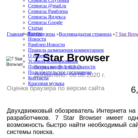
Сервисы Спутника
Сервисы @mail.ru
Сервисы Рамблера
Сервисы Яндекса
Сервисы Google
Статьи
Разное
Главная
»
Все браузеры
»
Восемнадцатая страница
»
7 Star Bro
Новости
Рамблер.Новости
Правила размещения комментариев
7 Star Browser
О проекте
Условия использования
Версия: 2.1.62.0
Политика конфиденциальности
Пользовательское соглашение
Добавлено: 08.08.2020 г.
Контакты
Красивая музыка
Оценка браузера по версии сайта
6
Двухдвижковый обозреватель Интернета на
разработчиков. 7 Star Browser имеет од
возможность быстро найти необходимый сай
системы поиска.