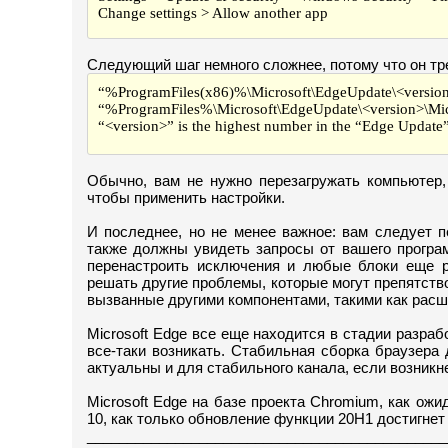
Change settings > Allow another app
Следующий шаг немного сложнее, потому что он треб
“%ProgramFiles(x86)%\Microsoft\EdgeUpdat
“%ProgramFiles%\Microsoft\EdgeUpdate\<version>\Mic
“<version>” is the highest number in the “Edge Update”
Обычно, вам не нужно перезагружать компьютер,
чтобы применить настройки.
И последнее, но не менее важное: вам следует п
также должны увидеть запросы от вашего програ
перенастроить исключения и любые блоки еще ра
решать другие проблемы, которые могут препятств
вызванные другими компонентами, такими как расш
Microsoft Edge все еще находится в стадии разраб
все-таки возникать. Стабильная сборка браузера
актуальны и для стабильного канала, если возник
Microsoft Edge на базе проекта Chromium, как ож
10, как только обновление функции 20H1 достигнет
_____________________________________________