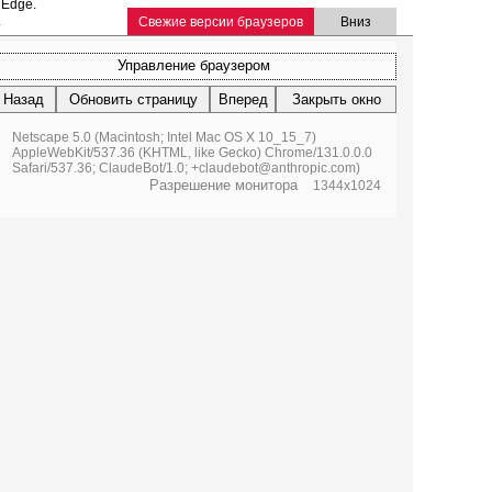
 Edge.
.
Свежие версии браузеров
Вниз
Управление браузером
Назад
Обновить страницу
Вперед
Закрыть окно
Netscape 5.0 (Macintosh; Intel Mac OS X 10_15_7)
AppleWebKit/537.36 (KHTML, like Gecko) Chrome/131.0.0.0
Safari/537.36; ClaudeBot/1.0; +claudebot@anthropic.com)
Разрешение монитора
1344x1024