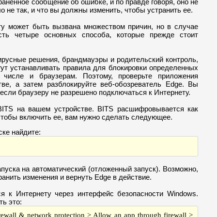
раненное сообщение об ошибке, и по правде говоря, оно не
о не так, и что вы должны изменить, чтобы устранить ее.
у может быть вызвана множеством причин, но в случае
сть четыре основных способа, которые прежде стоит
вирусные решения, брандмауэры и родительский контроль,
гут устанавливать правила для блокировки определенных
 числе и браузерам. Поэтому, проверьте приложения
ве, а затем разблокируйте веб-обозреватель Edge. Вы
 если браузеру не разрешено подключаться к Интернету.
BITS на вашем устройстве. BITS расшифровывается как
тобы включить ее, вам нужно сделать следующее.
ске найдите:
апуска на автоматический (отложенный запуск). Возможно,
ранить изменения и вернуть Edge в действие.
ься к Интернету через интерфейс безопасности Windows.
ть это:
rewall & network protection > Allow an app through firewall >