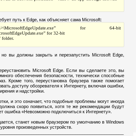
ует путь к Edge, как объясняет сама Microsoft:
e\<version>\MicrosoftEdgeUpdate.exe” for 64-bit
rosoftEdgeUpdate.exe” for 32-bit
 folder.
 но вы должны закрыть и перезапустить Microsoft Edge,
ереустановить Microsoft Edge. Если вы сделаете это, вы
ммного обеспечения безопасности, технически способные
з. Кроме того, переустановка браузера также помогает
овать доступу обозревателя к Интернету, включая ошибки,
ирения и надстройки.
отки, и это означает, что подобные проблемы могут иногда
 должна скоро появиться, хотя те же рекомендации будут
нет ошибка «Невозможно подключиться к Интернету».
идается, станет новым браузером по умолчанию в Windows
 уровня произведенных устройств.
___________________________________________________