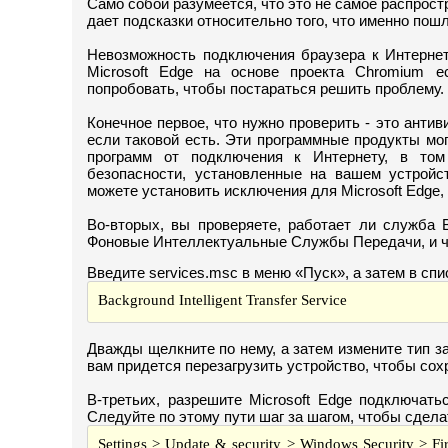
Само собой разумеется, что это не самое распрост
дает подсказки относительно того, что именно пошл
Невозможность подключения браузера к Интернет
Microsoft Edge на основе проекта Chromium е
попробовать, чтобы постараться решить проблему.
Конечное первое, что нужно проверить - это анти
если таковой есть. Эти программные продукты мо
программ от подключения к Интернету, в том
безопасности, установленные на вашем устройст
можете установить исключения для Microsoft Edge,
Во-вторых, вы проверяете, работает ли служба 
Фоновые Интеллектуальные Службы Передачи, и ч
Введите services.msc в меню «Пуск», а затем в спи
Background Intelligent Transfer Service
Дважды щелкните по нему, а затем измените тип з
вам придется перезагрузить устройство, чтобы сох
В-третьих, разрешите Microsoft Edge подключат
Следуйте по этому пути шаг за шагом, чтобы сдела
Settings > Update & security > Windows Security > Fi