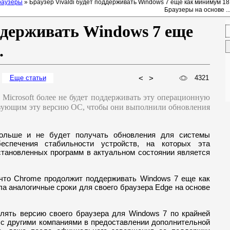
раузеры
» Браузер Vivaldi будет поддерживать Windows 7 еще как минимум 18
Браузеры на основе ..
оддерживать Windows 7 еще
.
Еще ст
атьи
<
>
4321
Microsoft более не будет поддерживать эту операционную
льзующим эту версию ОС, чтобы они выполнили обновления
больше и не будет получать обновления для системы
еспечения стабильности устройств, на которых эта
становленных программ в актуальном состоянии является
, что Chrome продолжит поддерживать Windows 7 еще как
ла аналогичные сроки для своего браузера Edge на основе
овлять версию своего браузера для Windows 7 по крайней
ь с другими компаниями в предоставлении дополнительной