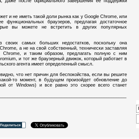
а, даже после официального завершения ее поддержки
жет и не иметь такой доли рынка как у Google Chrome, или
ее функциональных браузеров, предлагая достаточное
торые вы можете не встретить в других популярных
из своих самых больших недостатков, поскольку она
Chrome, а не на свой собственный, технически заставляя
e Chrome, и таким образом, предлагать полную с ним
hromium, и тот же браузерный движок, который работает в
ельского агента имеет определенный смысл.
евидно, что нет причин для беспокойства, если вы решите
какой-то момент, в будущем произойдет обновление до
ой от Windows) и все равно это скорее всего станет
___________________________________________________
Поделиться