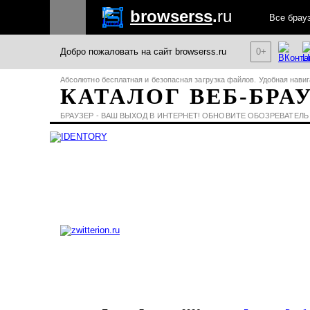
browserss
.
ru
Все брау
Добро пожаловать на сайт browserss.ru
0+
Абсолютно бесплатная и безопасная загрузка файлов. Удобная навиг
КАТАЛОГ ВЕБ-БРА
БРАУЗЕР - ВАШ ВЫХОД В ИНТЕРНЕТ! ОБНОВИТЕ ОБОЗРЕВАТЕЛЬ