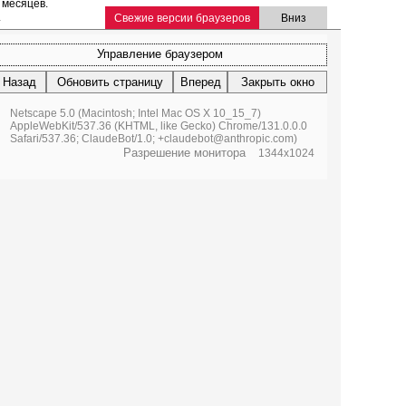
 месяцев.
.
Свежие версии браузеров
Вниз
Управление браузером
Назад
Обновить страницу
Вперед
Закрыть окно
Netscape 5.0 (Macintosh; Intel Mac OS X 10_15_7)
AppleWebKit/537.36 (KHTML, like Gecko) Chrome/131.0.0.0
Safari/537.36; ClaudeBot/1.0; +claudebot@anthropic.com)
Разрешение монитора
1344x1024