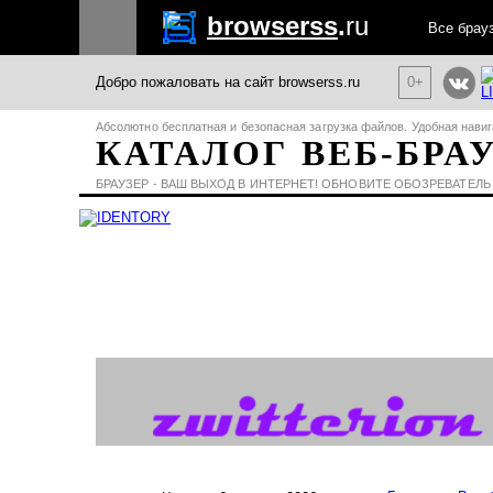
browserss
.
ru
Все брау
Добро пожаловать на сайт browserss.ru
0+
Абсолютно бесплатная и безопасная загрузка файлов. Удобная навиг
КАТАЛОГ ВЕБ-БРА
БРАУЗЕР - ВАШ ВЫХОД В ИНТЕРНЕТ! ОБНОВИТЕ ОБОЗРЕВАТЕЛЬ