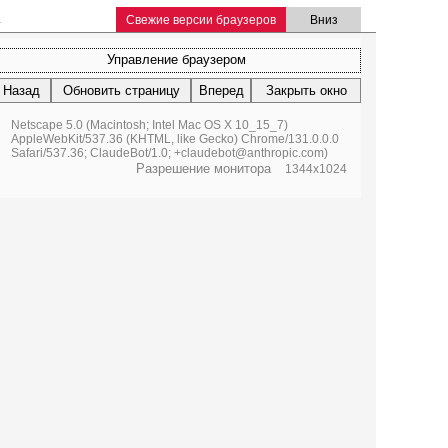
.
Свежие версии браузеров
Вниз
Управление браузером
Назад
Обновить страницу
Вперед
Закрыть окно
Netscape 5.0 (Macintosh; Intel Mac OS X 10_15_7)
AppleWebKit/537.36 (KHTML, like Gecko) Chrome/131.0.0.0
Safari/537.36; ClaudeBot/1.0; +claudebot@anthropic.com)
Разрешение монитора
1344x1024