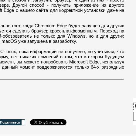
ере. Другой способ - получить приложение из другого
ft Edge с нашего сайта для корректной установки даже на
ельно того, когда Chromium Edge будет запущен для других
руется сделать браузер кроссплатформенным. Переход на
б-обозреватель не только для Windows, но и для других
я macOS уже запущена в разработку.
С Linux, пока информации не получено, но учитывая, что
рму, нет никаких сомнений в том, что в скором будущем
момент, вы можете попробовать Microsoft Edge, используя
на данный момент поддерживаются только 64-х разрядные
___________________________________________________
Поделиться