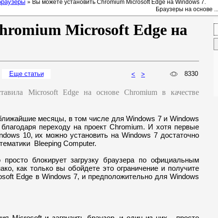
браузеры
»
Вы можете установить Chromium Microsoft Edge на Windows 7.
Браузеры на основе ..
hromium Microsoft Edge на
Еще ст
атьи
8330
<
>
ставила Microsoft Edge на основе Chromium в качестве
ближайшие месяцы, в том числе для Windows 7 и Windows
 благодаря переходу на проект Chromium. И хотя первые
ndows 10, их можно установить на Windows 7 достаточно
тематики Bleeping Computer.
то просто блокирует загрузку браузера по официальным
ако, как только вы обойдете это ограничение и получите
osoft Edge в Windows 7, и предположительно для Windows
я Microsoft и загрузить браузер, и один из них - просто