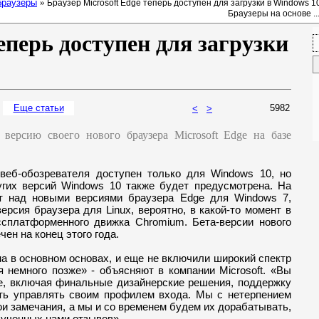
браузеры
»
Браузер Microsoft Edge теперь доступен для загрузки в Windows 1
Браузеры на основе ..
еперь доступен для загрузки
Еще ст
атьи
5982
<
>
 версию своего нового браузера Microsoft Edge на базе
веб-обозревателя доступен только для Windows 10, но
ругих версий Windows 10 также будет предусмотрена. На
т над новыми версиями браузера Edge для Windows 7,
ерсия браузера для Linux, вероятно, в какой-то момент в
сплатформенного движка Chromium. Бета-версии нового
чен на конец этого года.
а в основном основах, и еще не включили широкий спектр
 немного позже» - объясняют в компании Microsoft. «Вы
dge, включая финальные дизайнерские решения, поддержку
ть управлять своим профилем входа. Мы с нетерпением
и замечания, а мы и со временем будем их дорабатывать,
лученных нами отзывов».