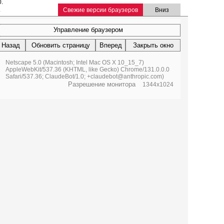
0.
.
Свежие версии браузеров
Вниз
Управление браузером
Назад
Обновить страницу
Вперед
Закрыть окно
Netscape 5.0 (Macintosh; Intel Mac OS X 10_15_7)
AppleWebKit/537.36 (KHTML, like Gecko) Chrome/131.0.0.0
Safari/537.36; ClaudeBot/1.0; +claudebot@anthropic.com)
Разрешение монитора
1344x1024