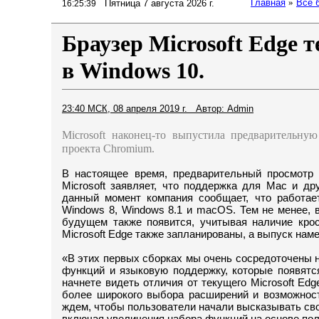
Главная
»
Все 
Пятница 7 августа 2026 г.
16:25:39
Браузер Microsoft Edge т
в Windows 10.
23:40 МСК, 08 апреля 2019 г. Автор: Admin
Microsoft наконец-то выпустила предварительную
проекта Chromium.
В настоящее время, предварительный просмотр 
Microsoft заявляет, что поддержка для Mac и д
данный момент компания сообщает, что работае
Windows 8, Windows 8.1 и macOS. Тем не менее, в
будущем также появится, учитывая наличие крос
Microsoft Edge также запланированы, а выпуск наме
«В этих первых сборках мы очень сосредоточены н
функций и языковую поддержку, которые появятся
начнете видеть отличия от текущего Microsoft E
более широкого выбора расширений и возможнос
ждем, чтобы пользователи начали высказывать сво
включая увеличения набора функций на основе по