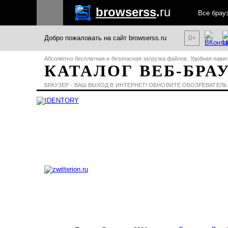
browserss
.
ru
Все брау
Добро пожаловать на сайт browserss.ru
0+
Абсолютно бесплатная и безопасная загрузка файлов. Удобная навиг
КАТАЛОГ ВЕБ-БРА
БРАУЗЕР - ВАШ ВЫХОД В ИНТЕРНЕТ! ОБНОВИТЕ ОБОЗРЕВАТЕЛЬ