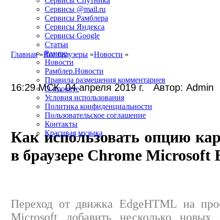
Сервисы Спутника
Сервисы @mail.ru
Сервисы Рамблера
Сервисы Яндекса
Сервисы Google
Статьи
Разное
Главная
»
Все браузеры
»
Новости
»
Новости
Рамблер.Новости
Правила размещения комментариев
16:29 МСК, 04 апреля 2019 г. Автор: Admin
О проекте
Условия использования
Политика конфиденциальности
Пользовательское соглашение
Контакты
Как использовать опцию кар
Красивая музыка
в браузере Chrome Microsoft 
Переход от движка EdgeHTML на прое
Microsoft добавить несколько новых