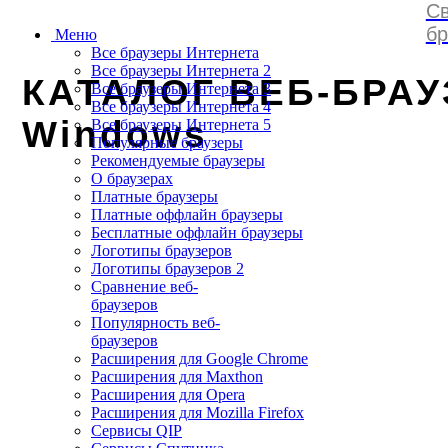
Св
browserss
.
ru
бр
Меню
Все браузеры Интернета
Все браузеры Интернета 2
КАТАЛОГ ВЕБ-БРАУ
Все браузеры Интернета 3
Все браузеры Интернета 4
Windows
Все браузеры Интернета 5
Популярные браузеры
Рекомендуемые браузеры
О браузерах
Платные браузеры
Платные оффлайн браузеры
Бесплатные оффлайн браузеры
Логотипы браузеров
Логотипы браузеров 2
Сравнение веб-
браузеров
Популярность веб-
браузеров
Расширения для Google Chrome
Расширения для Maxthon
Расширения для Opera
Расширения для Mozilla Firefox
Сервисы QIP