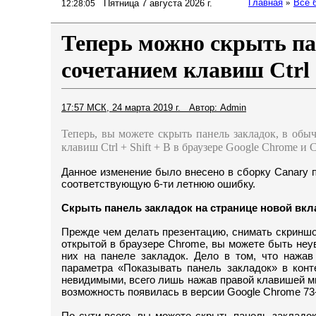
Главная
»
Все 
Пятница 7 августа 2026 г.
12:28:05
Теперь можно скрыть па
сочетанием клавиш Ctrl +
17:57 МСК, 24 марта 2019 г. Автор: Admin
Теперь, вы можете скрыть панель закладок, в об
клавиш Ctrl + Shift + B в браузере Google Chrome и
Данное изменение было внесено в сборку Canary п
соответствующую 6-ти летнюю ошибку.
Скрыть панель закладок на странице новой вкл
Прежде чем делать презентацию, снимать скриншот
открытой в браузере Chrome, вы можете быть неу
них на панеле закладок. Дело в том, что нажав
параметра «Показывать панель закладок» в конт
невидимыми, всего лишь нажав правой клавишей м
возможность появилась в версии Google Chrome 73-
По сути всего, вы можете скрыть панель закладок