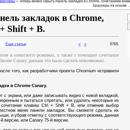
браузеры
»
Теперь можно скрыть панель закладок в Chrome, сочетанием клавиш 
Браузеры на основе ..
нель закладок в Chrome,
 Shift + B.
Еще ст
атьи
0765
<
>
ычном и инкогнито режимах, а также с помощью сочетания
 Chrome Canary, раньше это было сделать невозможно.
осле того, как разработчики проекта Chromium исправили
адки в Chrome Canary.
 с экрана, или даже записывать видео с новой вкладкой,
веренным и пытаться спрятать, или удалить некоторые из
 сочетание клавиш Ctrl + Shift + B, или отменив выбор
екстном меню панели закладок. Вы сможете сделать их
ыши, и убрав отметку с соответствующего режима, данная
й версии, или Canary 75-й версии.
, только если у вас нет на ней открытых вкладок, это на