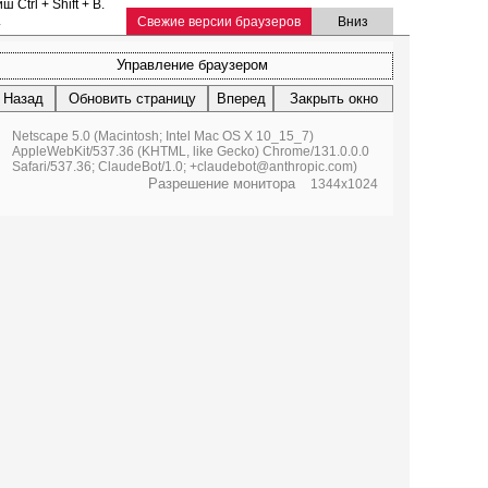
Ctrl + Shift + B.
.
Свежие версии браузеров
Вниз
Управление браузером
Назад
Обновить страницу
Вперед
Закрыть окно
Netscape 5.0 (Macintosh; Intel Mac OS X 10_15_7)
AppleWebKit/537.36 (KHTML, like Gecko) Chrome/131.0.0.0
Safari/537.36; ClaudeBot/1.0; +claudebot@anthropic.com)
Разрешение монитора
1344x1024