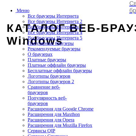
Св
browserss
.
ru
бр
Меню
Все браузеры Интернета
Все браузеры Интернета 2
КАТАЛОГ ВЕБ-БРАУ
Все браузеры Интернета 3
Все браузеры Интернета 4
Windows
Все браузеры Интернета 5
Популярные браузеры
Рекомендуемые браузеры
О браузерах
Платные браузеры
Платные оффлайн браузеры
Бесплатные оффлайн браузеры
Логотипы браузеров
Логотипы браузеров 2
Сравнение веб-
браузеров
Популярность веб-
браузеров
Расширения для Google Chrome
Расширения для Maxthon
Расширения для Opera
Расширения для Mozilla Firefox
Сервисы QIP