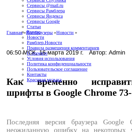
Сервисы Спутника
Сервисы @mail.ru
Сервисы Рамблера
Сервисы Яндекса
Сервисы Google
Статьи
Разное
Главная
»
Все браузеры
»
Новости
»
Новости
Рамблер.Новости
Правила размещения комментариев
06:50 МСК, 16 марта 2019 г. Автор: Admin
О проекте
Условия использования
Политика конфиденциальности
Пользовательское соглашение
Контакты
Как временно исправит
Красивая музыка
шрифты в Google Chrome 73-
Последняя версия браузера Google 
неожиданную ошибку на некоторых ус