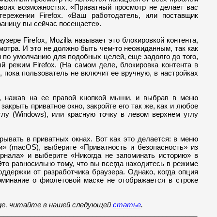
своих возможностях. «Приватный просмотр не делает вас
ережении Firefox. «Ваш работодатель, или поставщик
раницу вы сейчас посещаете».
зере Firefox, Mozilla называет это блокировкой контента,
мотра. И это не должно быть чем-то неожиданным, так как
ен по умолчанию для подобных целей, еще задолго до того,
 режим Firefox. (На самом деле, блокировка контента в
р, пока пользователь не включит ее вручную, в настройках
x, нажав на ее правой кнопкой мыши, и выбрав в меню
акрыть приватное окно, закройте его так же, как и любое
углу (Windows), или красную точку в левом верхнем углу
крывать в приватных окнах. Вот как это делается: в меню
» (macOS), выберите «Приватность и безопасность» из
урнала» и выберите «Никогда не запоминать историю» в
Это равносильно тому, что вы всегда находитесь в режиме
оддержки от разработчика браузера. Однако, когда опция
оминание о фиолетовой маске не отображается в строке
dge, читайте в нашей следующей
статье
.
___________________________________________________