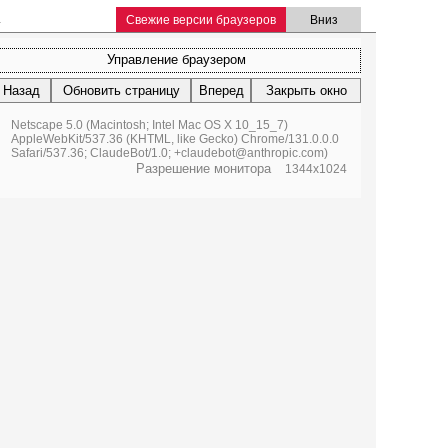
.
Свежие версии браузеров
Вниз
Управление браузером
Назад
Обновить страницу
Вперед
Закрыть окно
Netscape 5.0 (Macintosh; Intel Mac OS X 10_15_7)
AppleWebKit/537.36 (KHTML, like Gecko) Chrome/131.0.0.0
Safari/537.36; ClaudeBot/1.0; +claudebot@anthropic.com)
Разрешение монитора
1344x1024