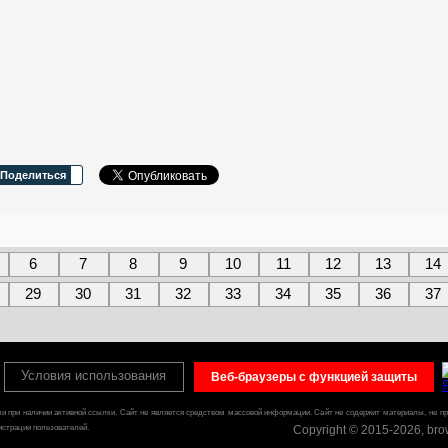
Поделиться
6
7
8
9
10
11
12
13
14
29
30
31
32
33
34
35
36
37
Условия использования
Веб-браузеры с функцией защиты
ли при наличии активной ссылки. Сайт не является средством массовой информации.
Сайт не содержит материалы, не п
истрации пользователей.
Copyright © 2015-2026, br