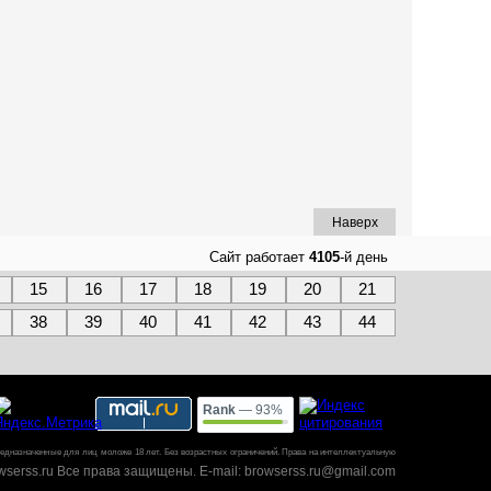
Наверх
Сайт работает
4105
-й день
15
16
17
18
19
20
21
38
39
40
41
42
43
44
Rank
— 93%
редназначенные для лиц моложе 18 лет.
Без возрастных ограничений. Права на интеллектуальную
owserss.ru Все права защищены. E-mail: browserss.ru@gmail.com