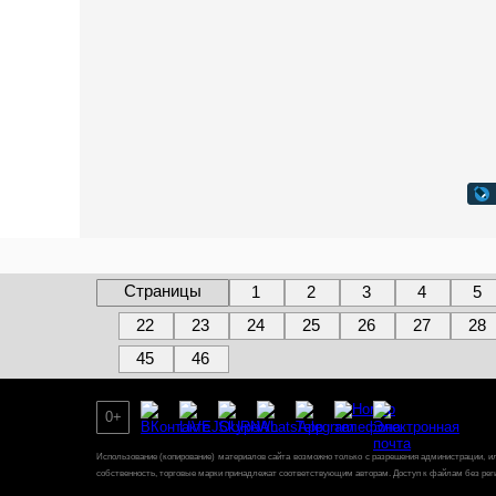
Страницы
1
2
3
4
5
22
23
24
25
26
27
28
45
46
0+
Использование (копирование) материалов сайта возможно только с разрешения администрации, и
собственность, торговые марки принадлежат соответствующим авторам. Доступ к файлам без рег