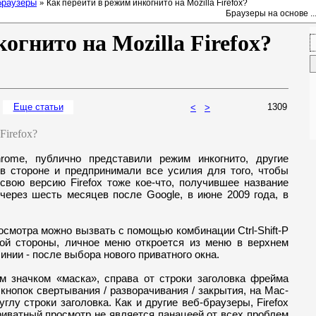
браузеры
»
Как перейти в режим инкогнито на Mozilla Firefox?
Браузеры на основе ..
огнито на Mozilla Firefox?
Еще ст
атьи
1309
<
>
Firefox?
rome, публично представили режим инкогнито, другие
 в стороне и предпринимали все усилия для того, чтобы
 свою версию Firefox тоже кое-что, получившее название
 через шесть месяцев после Google, в июне 2009 года, в
осмотра можно вызвать с помощью комбинации Ctrl-Shift-P
гой стороны, личное меню откроется из меню в верхнем
линии - после выбора нового приватного окна.
 значком «маска», справа от строки заголовка фрейма
 кнопок свертывания / разворачивания / закрытия, на Mac-
глу строки заголовка. Как и другие веб-браузеры, Firefox
риватный просмотр не является панацеей от всех проблем