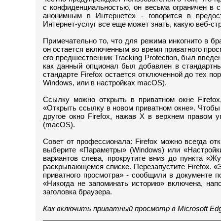
с конфиденциальностью, он весьма ограничен в 
анонимным в Интернете» - говорится в предост
Интернет-услуг все еще может знать, какую веб-ст
Примечательно то, что для режима инкогнито в брау
он остается включенным во время приватного прос
его предшественник Tracking Protection, был введ
как данный опционал был добавлен в стандартный
стандарте Firefox остается отключенной до тех по
Windows, или в настройках macOS).
Ссылку можно открыть в приватном окне Firefo
«Открыть ссылку в новом приватном окне». Чтобы з
другое окно Firefox, нажав X в верхнем правом 
(macOS).
Совет от профессионала: Firefox можно всегда от
выберите «Параметры» (Windows) или «Настройки
вариантов слева, прокрутите вниз до пункта «Ж
раскрывающемся списке. Перезапустите Firefox. «
приватного просмотра» - сообщили в документе п
«Никогда не запоминать историю» включена, нап
заголовка браузера.
Как включить приватный просмотр в Microsoft E
_____________________________________________