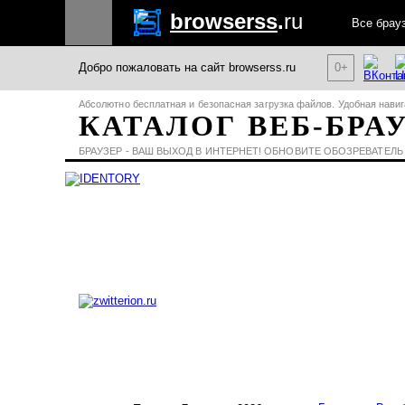
browserss
.
ru
Все брау
Добро пожаловать на сайт browserss.ru
0+
Абсолютно бесплатная и безопасная загрузка файлов. Удобная навиг
КАТАЛОГ ВЕБ-БРА
БРАУЗЕР - ВАШ ВЫХОД В ИНТЕРНЕТ! ОБНОВИТЕ ОБОЗРЕВАТЕЛЬ