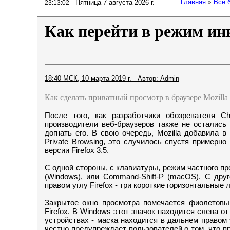
Главная
»
Все 
Пятница 7 августа 2026 г.
23:13:03
Как перейти в режим инк
18:40 МСК, 10 марта 2019 г. Автор: Admin
Как сделать приватный просмотр в браузере Mozilla 
После того, как разработчики обозревателя Ch
производители веб-браузеров также не остались
догнать его. В свою очередь, Mozilla добавила в
Private Browsing, это случилось спустя примерно
версии Firefox 3.5.
С одной стороны, с клавиатуры, режим частного пр
(Windows), или Command-Shift-P (macOS). С дру
правом углу Firefox - три короткие горизонтальные 
Закрытое окно просмотра помечается фиолетовым
Firefox. В Windows этот значок находится слева от
устройствах - маска находится в дальнем правом у
честно предупреждает пользователей о том, что п