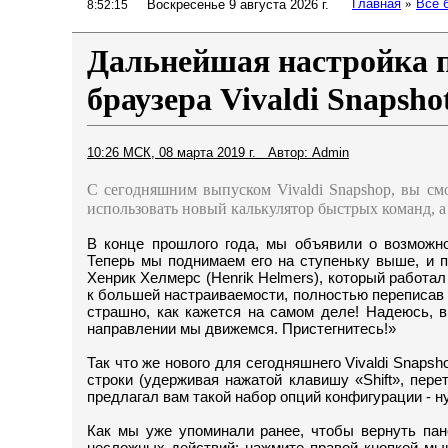
Главная
»
Все 
Воскресенье 9 августа 2026 г.
8:52:16
Дальнейшая настройка 
браузера Vivaldi Snapshot
10:26 МСК, 08 марта 2019 г. Автор: Admin
С сегодняшним выпуском Vivaldi Snapshop, вы с
использовать новый калькулятор быстрых команд,
а
В конце прошлого года, мы объявили о возможно
Теперь мы поднимаем его на ступеньку выше, и 
Хенрик Хелмерс (Henrik Helmers), который работа
к большей настраиваемости, полностью переписав 
страшно, как кажется на самом деле! Надеюсь, 
направлении мы движемся. Пристегнитесь!»
Так что же нового для сегодняшнего Vivaldi Snaps
строки (удерживая нажатой клавишу «Shift», пере
предлагал вам такой набор опций конфигурации - н
Как мы уже упоминали ранее, чтобы вернуть пан
несложных действий: нажмите правой кнопкой мы