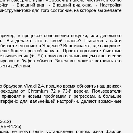
ройки
Внешний вид
Внешний вид окна
Настройки
→
→
→
инструментов» для того состояние, на которое вы желаете
пример, в процессе совершения покупки, или денежного
ть. Вы делаете это в своей голове? Пытаетесь найти
бираете его поиск в Яндексе? Вспоминаете, где находится
еще более простой вариант. Просто подтяните быстрые
 вычисления (+ - * /) прямо во всплывающем окне, и если
пирован в буфер обмена. Затем вы можете вставить его
ь эти действия.
 браузера Vivaldi 2.4, пришло время обновить наш движок
ереходим от Chromium 72 к 73-й версии. Пользователи
о приводят к новым проблемам и регрессам, а большие
нтерфейс для дальнейшей настройки, делают возможные
3612)
(VB-44725)
версия, не могут быть установлены рядом, из-за файлов