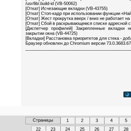
/usr/lib/.build-id (VB-50062)
[Откат] Исчезающие вкладки (VB-43755)
[Откат] Стоп-кадр при использовании функции «Най
[Откат] Жест прокрутка вверх / вниз не работает н
[Откат] Сбой в раскрывающемся списке адресной с
[Диспетчер профилей] Закрепленные вкладки 
закрытии окна (VB-44725)
[Вкладки] Расстановка приоритетов для стека - доб
Браузер обновлен до Chromium версии 73.0.3683.67
_____________________________________________
Страницы
1
2
3
4
5
22
23
24
25
26
27
28