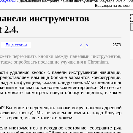
браузеры
»
Дальнейшая настройка панели инструментов браузера Vivaldi Snap
Браузеры на основе ..
панели инструментов
 2.4.
Еще ст
атьи
2573
<
>
можете перемещать кнопки между панелями инструментов,
 также
опробовать последние улучшения в Chromium.
сти удаления кнопок с панели инструментов навигации.
предоставляем вам еще больше вариантов конфигурации.
л над этой функцией, сказал следующее: «Мы сделали шаг
кнопки в нашем пользовательском интерфейсе. Это не так
вы сможете посмотреть новую сборку и оценить, в каком
hot? Вы можете перемещать кнопки вокруг панели адресной
таскивая кнопку). Мы не можем вспомнить, когда браузер
у… хорошо, мы все-таки это можем.
ели инструментов в исходное состояние, совершите ряд
ши и выберите пункт «Сбросить панель инструментов по