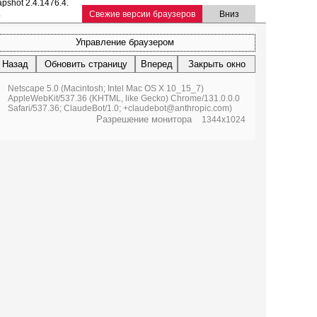
shot 2.4.1476.4.
.
Свежие версии браузеров
Вниз
Управление браузером
Назад
Обновить страницу
Вперед
Закрыть окно
Netscape 5.0 (Macintosh; Intel Mac OS X 10_15_7)
AppleWebKit/537.36 (KHTML, like Gecko) Chrome/131.0.0.0
Safari/537.36; ClaudeBot/1.0; +claudebot@anthropic.com)
Разрешение монитора
1344x1024