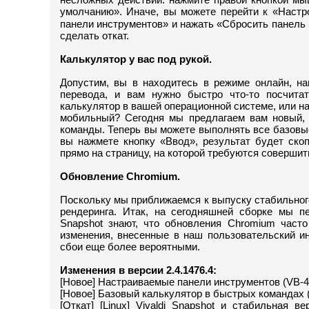
умолчанию». Иначе, вы можете перейти к «Наст
панели инструментов» и нажать «Сбросить панель 
сделать откат.
Калькулятор у вас под рукой.
Допустим, вы в находитесь в режиме онлайн, на
перевода, и вам нужно быстро что-то посчита
калькулятор в вашей операционной системе, или на
мобильный? Сегодня мы предлагаем вам новый, 
команды. Теперь вы можете выполнять все базовые
вы нажмете кнопку «Ввод», результат будет ско
прямо на страницу, на которой требуются совершит
Обновление Chromium.
Поскольку мы приближаемся к выпуску стабильного
рендеринга. Итак, на сегодняшней сборке мы п
Snapshot знают, что обновления Chromium част
изменения, внесенные в наш пользовательский и
сбои еще более вероятными.
Изменения в версии 2.4.1476.4:
[Новое] Настраиваемые панели инструментов (VB-4
[Новое] Базовый калькулятор в быстрых командах 
[Откат] [Linux] Vivaldi Snapshot и стабильная 