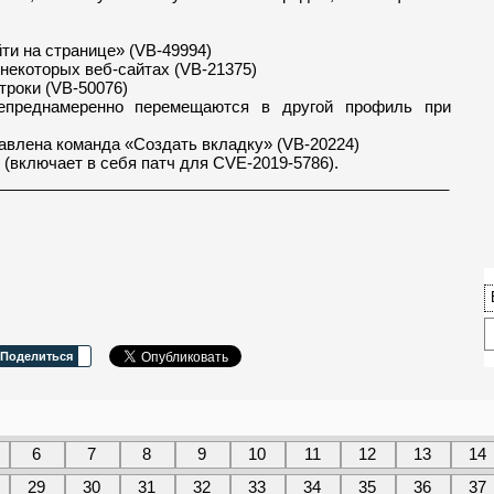
ти на странице» (VB-49994)
а некоторых веб-сайтах (VB-21375)
троки (VB-50076)
непреднамеренно перемещаются в другой профиль при
авлена ​​команда «Создать вкладку» (VB-20224)
 (включает в себя патч для CVE-2019-5786).
___________________________________________________
Поделиться
6
7
8
9
10
11
12
13
14
29
30
31
32
33
34
35
36
37