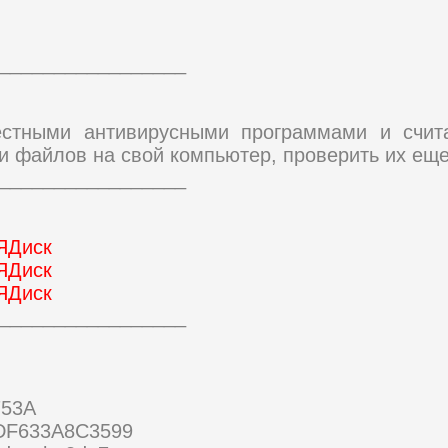
_________________
естными антивирусными программами и счи
и файлов на свой компьютер, проверить их еще
_________________
ЯДиск
ЯДиск
ЯДиск
_________________
753A
DF633A8C3599