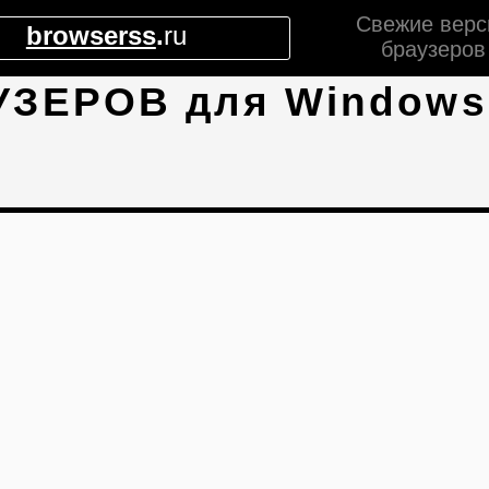
Свежие верс
browserss
.
ru
браузеров
УЗЕРОВ для Windows