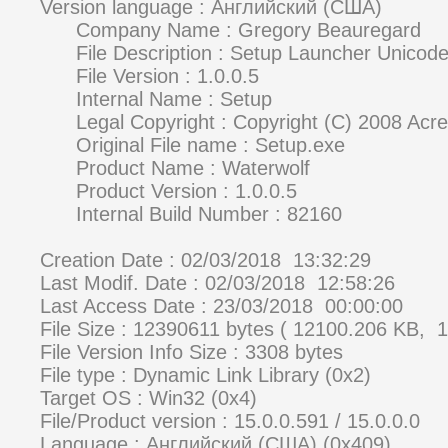
Version language : Английский (США)
Company Name : Gregor
File Description : Setup 
File Version : 1.0.
Internal Name : Se
Legal Copyright : Copyright (C) 2008
Original File name : S
Product Name : Wat
Product Version : 1.0
Internal Build Number 
Creation Date : 02/03/2018 13:32:29
Last Modif. Date : 02/03/2018 12:58:26
Last Access Date : 23/03/2018 00:00:00
File Size : 12390611 bytes ( 12100.206 KB, 
File Version Info Size : 3308 bytes
File type : Dynamic Link Library (0x2)
Target OS : Win32 (0x4)
File/Product version : 15.0.0.591 / 15.0.0.0
Language : Английский (США) (0x409)