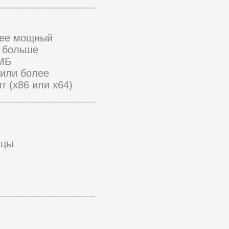
_________________
лее мощный
и больше
 МБ
 или более
т (x86 или x64)
_________________
ицы
_________________