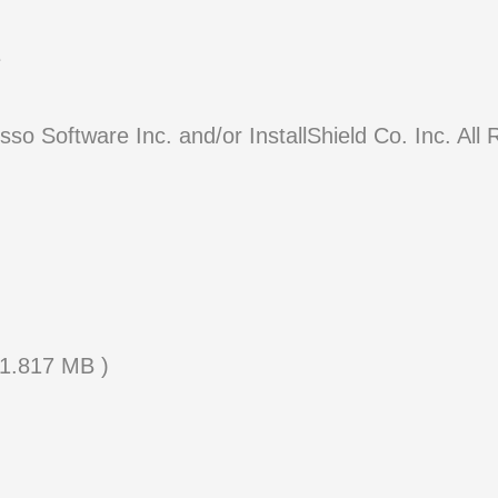
y Beauregard
Launcher Unicode
0.5
tup
 Acresso Software Inc. and/or InstallSh
etup.exe
erwolf
.0.5
: 82160
11.817 MB )