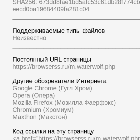
SHA256: 673dd8fae1bd5afc53c61db28f774c
eecd0ba19684409fa281c04
_____________________________________
Поддерживаемые типы файлов
Неизвестно
_____________________________________
Постоянный URL страницы
https://browserss.ru/m.waterwolf.php
Другие обозреватели Интернета
Google Chrome (Гугл Хром)
Opera (Опера)
Mozilla Firefox (Мозилла Фаерфокс)
Chromium (Хромиум)
Maxthon (Макстон)
Код ссылки на эту страницу
<a href="https://browserss.ru/m.waterwolf.p