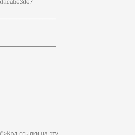
bdacabe3de7
_________________
_________________
hp">Код ссылки на эту