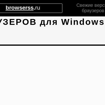
Свежие верс
browserss
.
ru
браузеров
УЗЕРОВ для Windows