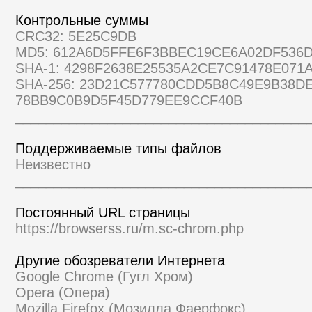
Контрольные суммы
CRC32: 5E25C9DB
MD5: 612A6D5FFE6F3BBEC19CE6A02DF536
SHA-1: 4298F2638E25535A2CE7C91478E071
SHA-256: 23D21C577780CDD5B8C49E9B38D
78BB9C0B9D5F45D779EE9CCF40B
______________________________________
Поддерживаемые типы файлов
Неизвестно
______________________________________
Постоянный URL страницы
https://browserss.ru/m.sc-chrom.php
Другие обозреватели Интернета
Google Chrome (Гугл Хром)
Opera (Опера)
Mozilla Firefox (Мозилла Фаерфокс)