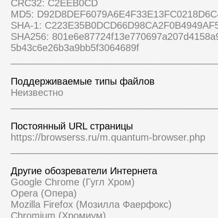
CRC32: C2EEB0CD
MD5: D92D8DEF6079A6E4F33E13FC0218D6C
SHA-1: C223E35B0DCD66D98CA2F0B4949AF
SHA256: 801e6e87724f13e770697a207d4158a
5b43c6e26b3a9bb5f3064689f
______________________________________
Поддерживаемые типы файлов
Неизвестно
______________________________________
Постоянный URL страницы
https://browserss.ru/m.quantum-browser.php
______________________________________
Другие обозреватели Интернета
Google Chrome (Гугл Хром)
Opera (Опера)
Mozilla Firefox (Мозилла Фаерфокс)
Chromium (Хромиум)