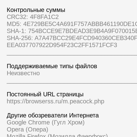
Контрольные суммы
CRC32: 4F8FA1C2
MD5: 4E729BE5C4A691F757ABBB461190DE1
SHA-1: 754BCCE9E7BDEAD3E9B4A9F070015
SHA-256: A7A47BCC29E4FCD940360CEB340
EEA037707922D954F23C2FF1571FCF3
______________________________________
Поддерживаемые типы файлов
Неизвестно
______________________________________
Постоянный URL страницы
https://browserss.ru/m.peacock.php
Другие обозреватели Интернета
Google Chrome (Гугл Хром)
Opera (Опера)
Mozilla Firefox (Мозилла Фаерфокс)