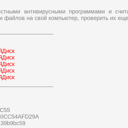
естными антивирусными программами и счи
и файлов на свой компьютер, проверить их еще
_________________
ЯДиск
ЯДиск
ЯДиск
ЯДиск
ЯДиск
_________________
C55
30CC54AFD29A
139b9bc59