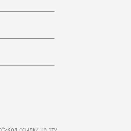
_________________
_________________
_________________
php">Код ссылки на эту