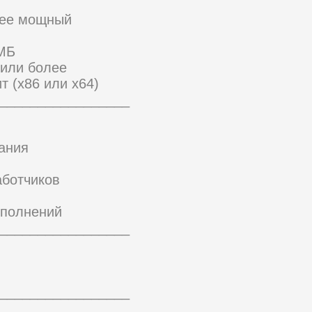
лее мощный
 МБ
 или более
т (x86 или x64)
_________________
ания
аботчиков
ополнений
_________________
_________________