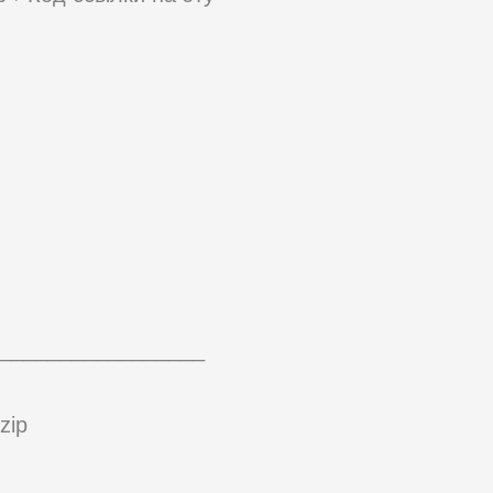
_________________
zip