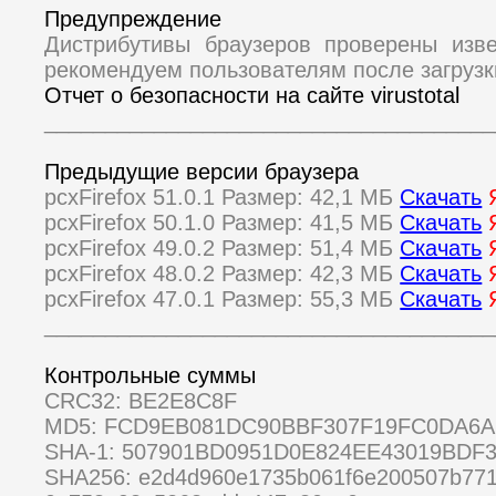
Предупреждение
Дистрибутивы браузеров проверены изв
рекомендуем пользователям после загрузк
Отчет о безопасности на сайте virustotal
_____________________________________
Предыдущие версии браузера
pcxFirefox 51.0.1 Размер: 42,1 МБ
Скачать
pcxFirefox 50.1.0 Размер: 41,5 МБ
Скачать
pcxFirefox 49.0.2 Размер: 51,4 МБ
Скачать
pcxFirefox 48.0.2 Размер: 42,3 МБ
Скачать
pcxFirefox 47.0.1 Размер: 55,3 МБ
Скачать
_____________________________________
Контрольные суммы
CRC32: BE2E8C8F
MD5: FCD9EB081DC90BBF307F19FC0DA6A
SHA-1: 507901BD0951D0E824EE43019BDF
SHA256: e2d4d960e1735b061f6e200507b77