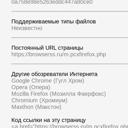
0a758e98e5263eddc447a80ce0
_____________________________________
Поддерживаемые типы файлов
Неизвестно
_____________________________________
Постоянный URL страницы
https://browserss.ru/m.pcxfirefox.php
_____________________________________
Другие обозреватели Интернета
Google Chrome (Гугл Хром)
Opera (Опера)
Mozilla Firefox (Мозилла Фаерфокс)
Chromium (Хромиум)
Maxthon (Макстон)
Код ссылки на эту страницу
<a href="https://browserss.ru/m.pcxfirefox.