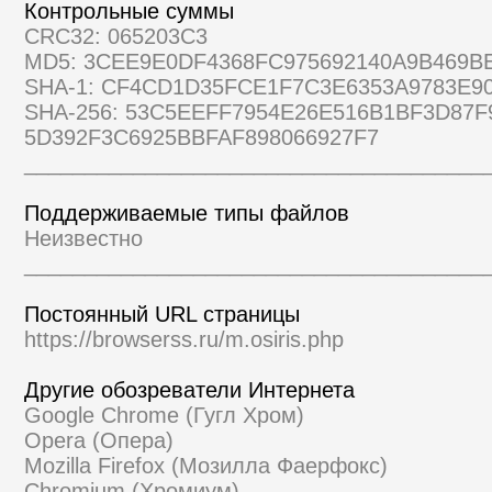
Контрольные суммы
CRC32: 065203C3
MD5: 3CEE9E0DF4368FC975692140A9B469B
SHA-1: CF4CD1D35FCE1F7C3E6353A9783E9
SHA-256: 53C5EEFF7954E26E516B1BF3D87F
5D392F3C6925BBFAF898066927F7
______________________________________
Поддерживаемые типы файлов
Неизвестно
______________________________________
Постоянный URL страницы
https://browserss.ru/m.osiris.php
Другие обозреватели Интернета
Google Chrome (Гугл Хром)
Opera (Опера)
Mozilla Firefox (Мозилла Фаерфокс)
Chromium (Хромиум)