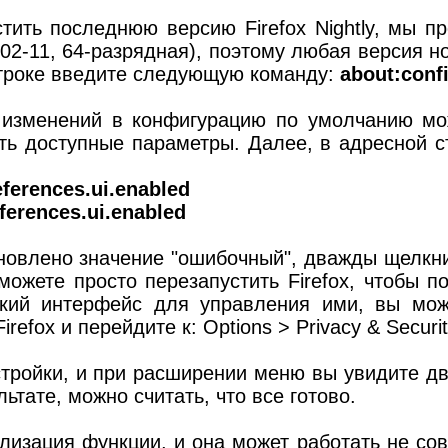
стить последнюю версию Firefox Nightly, мы 
19-02-11, 64-разрядная), поэтому любая версия
 строке введите следующую команду:
about:conf
 изменений в конфигурацию по умолчанию мож
ть доступные параметры. Далее, в адресной 
eferences.ui.enabled
ferences.ui.enabled
ановлено значение "ошибочный", дважды щелкн
можете просто перезапустить Firefox, чтобы п
кий интерфейс для управления ими, вы може
efox и перейдите к: Options > Privacy & Securit
тройки, и при расширении меню вы увидите дв
ультате, можно считать, что все готово.
лизация функции, и она может работать не сов