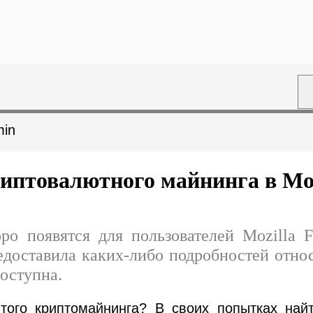
min
птовалютного майнинга в Mozi
о появятся для пользователей Mozilla F
доставила каких-либо подробностей относ
доступна.
ытого криптомайнинга? В своих попытках най