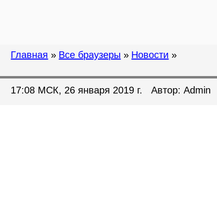
Главная
»
Все браузеры
»
Новости
»
17:08 МСК, 26 января 2019 г. Автор: Admin
Chrome снимает блокиро
всему миру в июле.
Браузер Google нацелен на то
«раздражающей» рекламой, и 