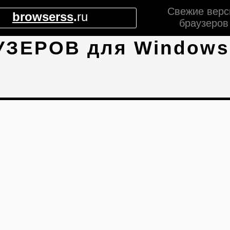
Свежие верс
browserss
.
ru
браузеров
УЗЕРОВ для Windows