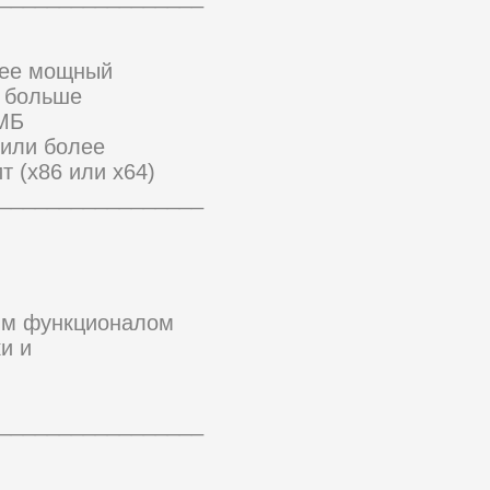
лее мощный
и больше
 МБ
 или более
т (x86 или x64)
_________________
e
ым функционалом
и и
_________________