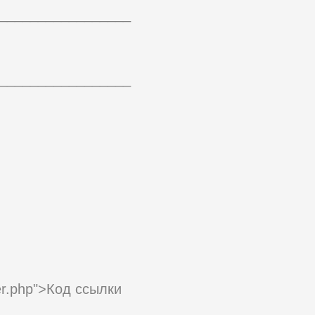
_________________
_________________
ser.php">Код ссылки