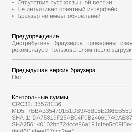
• Отсутствие русскоязычной версии
• Не интуитивно понятный интерфейс
• Браузер не имеет обновлений
_____________________________________
Предупреждение
Дистрибутивы браузеров проверены изв
рекомендуем пользователям после загрузк
_____________________________________
Предыдущая версия браузера
Нет
_____________________________________
Контрольные суммы
CRC32: 35578EB6
MD5: 7BBA3354791B1DB9A8B05E286EB55
SHA-1: DA75319F25AB04F0B2466074CAB37
SHA256: 40102bb724cce86a191cfee5c09f0e
dafd6f1abeef57ccc2ae5