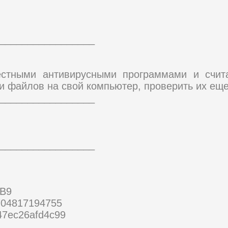
_________________
естными антивирусными программами и счи
и файлов на свой компьютер, проверить их еще
_________________
_________________
0B9
04817194755
47ec26afd4c99