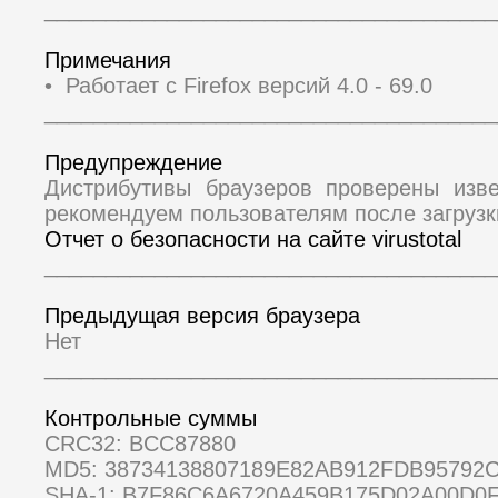
_____________________________________
Примечания
• Работает с Firefox версий 4.0 - 69.0
_____________________________________
Предупреждение
Дистрибутивы браузеров проверены изв
рекомендуем пользователям после загрузк
Отчет о безопасности на сайте virustotal
_____________________________________
Предыдущая версия браузера
Нет
_____________________________________
Контрольные суммы
CRC32: BCC87880
MD5: 38734138807189E82AB912FDB95792
SHA-1: B7F86C6A6720A459B175D02A00D0