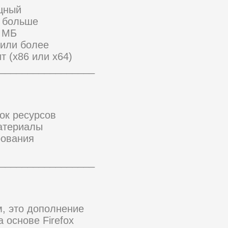
ощный
и больше
0 МБ
 или более
т (x86 или x64)
_________________
ок ресурсов
атериалы
рования
_________________
, это дополнение
 основе Firefox