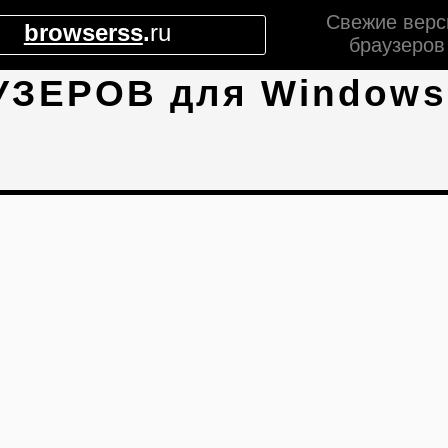
Свежие верс
browserss
.
ru
браузеров
УЗЕРОВ для Windows