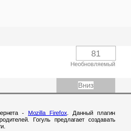
81
Необновляемый
Вниз
тернета -
Mozilla Firefox
. Данный плагин
одителей. Гогуль предлагает создавать
и.