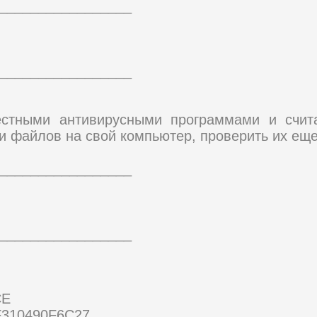
_________________
_________________
естными антивирусными программами и счи
и файлов на свой компьютер, проверить их еще
_________________
_________________
CE
F310490F6C27