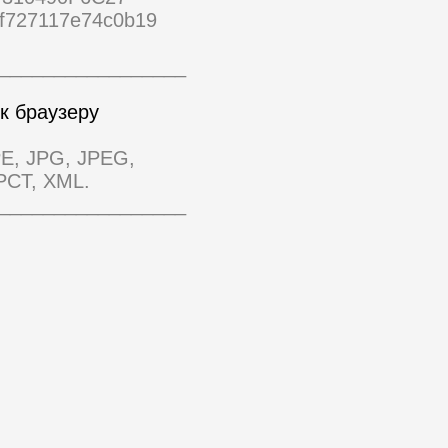
f727117e74c0b19
_________________
к браузеру
E, JPG, JPEG,
PCT, XML.
_________________