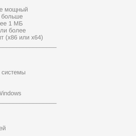
ее мощный
и больше
нее 1 МБ
или более
т (x86 или x64)
_________________
в системы
Windows
_________________
ей
_________________