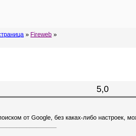
страница
»
Fireweb
»
5,0
поиском от Google, без каках-либо настроек, 
_________________