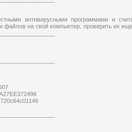
естными антивирусными программами и счи
и файлов на свой компьютер, проверить их еще
_________________
_________________
D07
A27EE372496
8720c64c01146
_________________