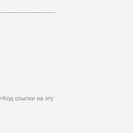
_________________
p">Код ссылки на эту