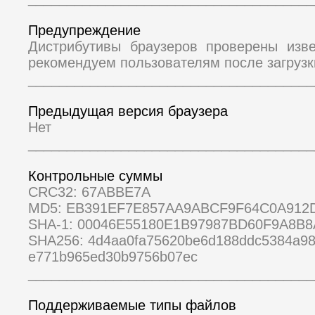
Предупреждение
Дистрибутивы браузеров проверены изв
рекомендуем пользователям после загрузк
_____________________________________
Предыдущая версия браузера
Нет
_____________________________________
Контрольные суммы
CRC32: 67ABBE7A
MD5: EB391EF7E857AA9ABCF9F64C0A912
SHA-1: 00046E55180E1B97987BD60F9A8B8
SHA256: 4d4aa0fa75620be6d188ddc5384a9
e771b965ed30b9756b07ec
_____________________________________
Поддерживаемые типы файлов