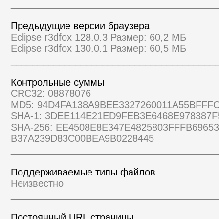
______________________________________
Предыдущие версии браузера
Eclipse r3dfox 128.0.3 Размер: 60,2 МБ
Eclipse r3dfox 130.0.1 Размер: 60,5 МБ
______________________________________
Контрольные суммы
CRC32: 08878076
MD5: 94D4FA138A9BEE3327260011A55BFFF
SHA-1: 3DEE114E21ED9FEB3E6468E978387F
SHA-256: EE4508E8E347E4825803FFFB6965
B37A239D83C00BEA9B0228445
______________________________________
Поддерживаемые типы файлов
Неизвестно
______________________________________
Постоянный URL страницы