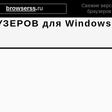
Свежие верс
browserss
.
ru
браузеров
УЗЕРОВ для Windows