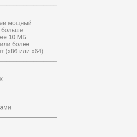
_________________
лее мощный
и больше
нее 10 МБ
 или более
т (x86 или x64)
_________________
К
ками
_________________