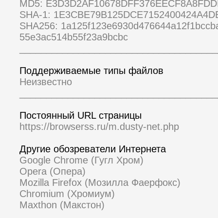
MD5: E3D3D2AF10678DFF376EECF8A8FDD
SHA-1: 1E3CBE79B125DCE7152400424A4
SHA256: 1a125f123e6930d476644a12f1bccb
55e3ac514b55f23a9bcbc
_____________________________________
Поддерживаемые типы файлов
Неизвестно
_____________________________________
Постоянный URL страницы
https://browserss.ru/m.dusty-net.php
Другие обозреватели Интернета
Google Chrome (Гугл Хром)
Opera (Опера)
Mozilla Firefox (Мозилла Фаерфокс)
Chromium (Хромиум)
Maxthon (Макстон)