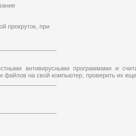
вание
ой прокруток, при
_________________
естными антивирусными программами и счи
и файлов на свой компьютер, проверить их еще
_________________
_________________