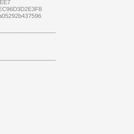
EE7
DEC96D3D2E3F8
a05292b437596
_________________
_________________