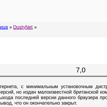
ница
»
DustyNet
»
7,0
тернета, с минимальным установочным дистр
 версий, но издан малоизвестной британской 
хода последней версии данного браузера про
ывод, что он окончательно закрыт.