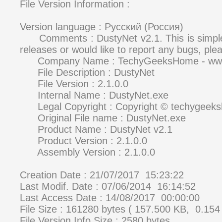
File Version Information :
Version language : Русский (Россия)
Comments : DustyNet v2.1. This is simple 
releases or would like to report any bugs, pl
Company Name : TechyGeeksHome - www.
File Description : DustyNet
File Version : 2.1.0.0
Internal Name : DustyNet.exe
Legal Copyright : Copyright © techygeeks
Original File name : DustyNet.exe
Product Name : DustyNet v2.1
Product Version : 2.1.0.0
Assembly Version : 2.1.0.0
Creation Date : 21/07/2017 15:23:22
Last Modif. Date : 07/06/2014 16:14:52
Last Access Date : 14/08/2017 00:00:00
File Size : 161280 bytes ( 157.500 KB, 0.154
File Version Info Size : 2580 bytes