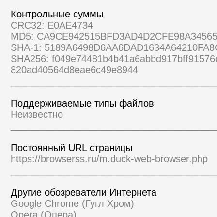
Контрольные суммы
CRC32: E0AE4734
MD5: CA9CE942515BFD3AD4D2CFE98A3456
SHA-1: 5189A6498D6AA6DAD1634A64210FA8
SHA256: f049e74481b4b41a6abbd917bff91576
820ad40564d8eae6c49e8944
______________________________________
Поддерживаемые типы файлов
Неизвестно
______________________________________
Постоянный URL страницы
https://browserss.ru/m.duck-web-browser.php
______________________________________
Другие обозреватели Интернета
Google Chrome (Гугл Хром)
Opera (Опера)