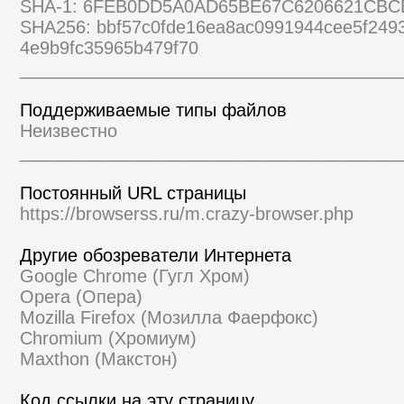
SHA-1: 6FEB0DD5A0AD65BE67C6206621CB
SHA256: bbf57c0fde16ea8ac0991944cee5f249
4e9b9fc35965b479f70
______________________________________
Поддерживаемые типы файлов
Неизвестно
______________________________________
Постоянный URL страницы
https://browserss.ru/m.crazy-browser.php
Другие обозреватели Интернета
Google Chrome (Гугл Хром)
Opera (Опера)
Mozilla Firefox (Мозилла Фаерфокс)
Chromium (Хромиум)
Maxthon (Макстон)
Код ссылки на эту страницу