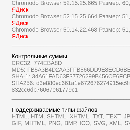
Chromodo Browser 52.15.25.665 Размер: 6
ЯДиск
Chromodo Browser 52.15.25.664 Размер: 5
ЯДиск
Chromodo Browser 50.14.22.468 Размер: 5
ЯДиск
_____________________________________
Контрольные суммы
CRC32: 774EBA8D
MD5: FB5A3B4D2AA3FFB566DD9E8ECD6B
SHA-1: 34A61FAD63F37726299B456CE6FC
SHA256: d3e880ec661a1e672676274915ec9f
832cc6db76067e61779c1
_____________________________________
Поддерживаемые типы файлов
HTML, HTM, SHTML, XHTML, TXT, TEXT, JP
GIF, MHTML, PNG, BMP, ICO, SVG, XML, S
_____________________________________