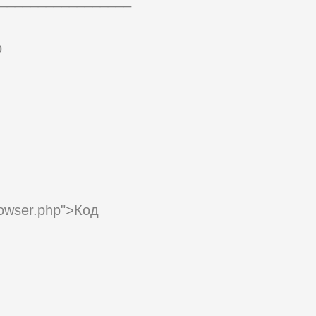
p
rowser.php">Код