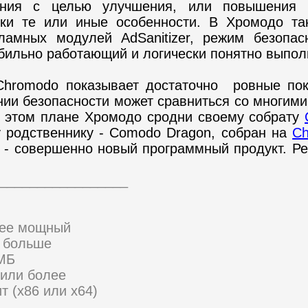
ения с целью улучшения, или повышения ф
тки те или иные особенности. В Хромодо та
амных модулей AdSanitizer, режим безопасн
абильно работающий и логически понятно выпо
Chromodo показывает достаточно ровные пок
ении безопасности может сравниться со многи
В этом плане Хромодо сродни своему собрату
му родственнику - Comodo Dragon, собран на
C
 - совершенно новый программный продукт. Ре
_________________
лее мощный
и больше
 МБ
 или более
т (x86 или x64)
_________________