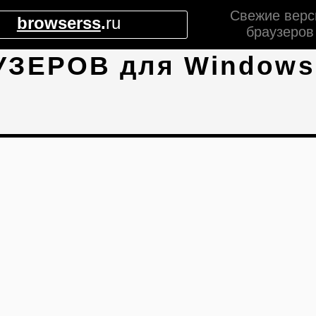
Свежие верс
browserss
.
ru
браузеров
УЗЕРОВ для Windows