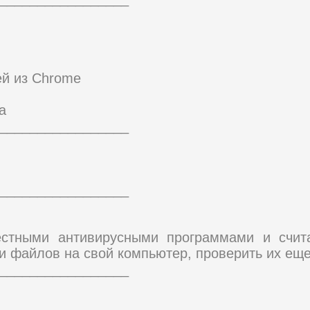
й из Chrome
а
_________________
_________________
естными антивирусными программами и счи
и файлов на свой компьютер, проверить их еще
_________________