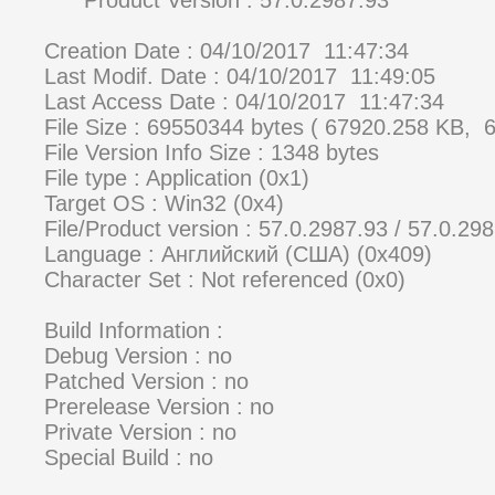
Product Version : 57.0.2987.93
Creation Date : 04/10/2017 11:47:34
Last Modif. Date : 04/10/2017 11:49:05
Last Access Date : 04/10/2017 11:47:34
File Size : 69550344 bytes ( 67920.258 KB, 
File Version Info Size : 1348 bytes
File type : Application (0x1)
Target OS : Win32 (0x4)
File/Product version : 57.0.2987.93 / 57.0.29
Language : Английский (США) (0x409)
Character Set : Not referenced (0x0)
Build Information :
Debug Version : no
Patched Version : no
Prerelease Version : no
Private Version : no
Special Build : no