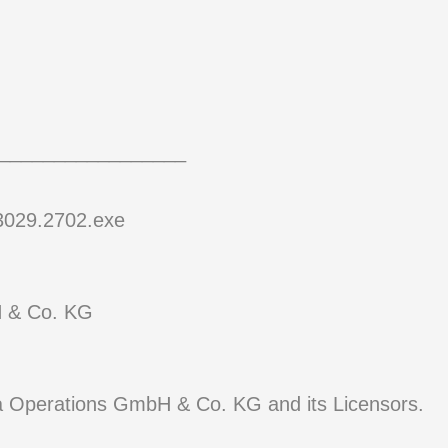
_________________
.3029.2702.exe
 & Co. KG
 Operations GmbH & Co. KG and its Licensors.