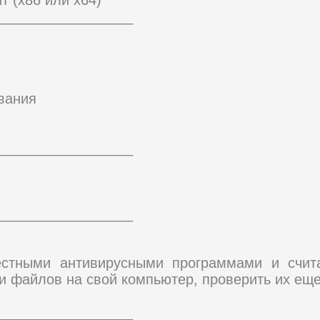
_________________
вания
_________________
_________________
естными антивирусными программами и счи
и файлов на свой компьютер, проверить их еще
_________________