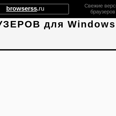
Свежие верс
browserss
.
ru
браузеров
УЗЕРОВ для Windows