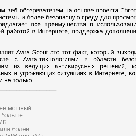
ым веб-обозревателем на основе проекта Chro
истемы и более безопасную среду для просмот
предлагает все преимущества в использован
й работой в Интернете, поддержка дополнени
ляет Avira Scout это тот факт, который выхо
сте с Avira-технологиями в области без
ним из ведущих антивирусных решений, ко
сных и угрожающих ситуациях в Интернете, во
и не только.
_________________
лее мощный
и больше
 МБ
 или более
т (x86 или x64)