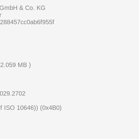
 GmbH & Co. KG
r
288457cc0ab6f955f
42.059 MB )
.3029.2702
of ISO 10646)) (0x4B0)