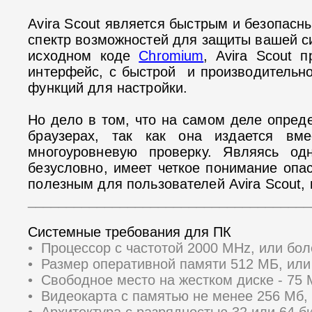
Avira Scout является быстрым и безопасн
спектр возможностей для защиты вашей с
исходном коде
Chromium
, Avira Scout 
интерфейс, с быстрой и производительно
функций для настройки.
Но дело в том, что на самом деле опреде
браузерах, так как она издается вме
многоуровневую проверку. Являясь од
безусловно, имеет четкое понимание опа
полезным для пользователей Avira Scout, 
_____________________________________
Системные требования для ПК
• Процессор с частотой 2000 MHz, или бо
• Размер оперативной памяти 512 МБ, ил
• Свободное место на жестком диске - 75
• Видеокарта с памятью не менее 256 Мб,
• Архитектура с разрядностью 32 или 64 би