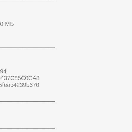
Б
,0 МБ
_________________
94
0437C85C0CA8
5feac4239b670
_________________
_________________