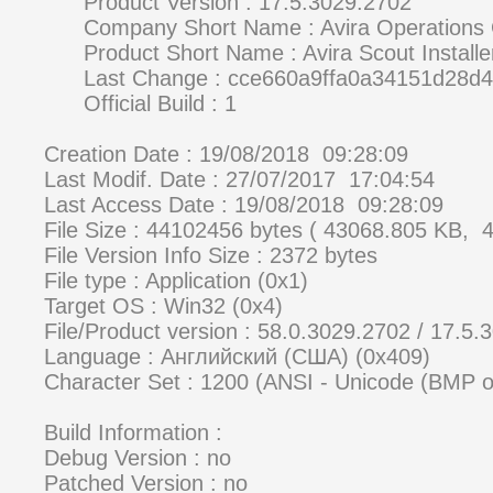
Product Version : 17.5.3029.2702
Company Short Name : Avira Operations
Product Short Name : Avira Scout Installe
Last Change : cce660a9ffa0a34151d28d4
Official Build : 1
Creation Date : 19/08/2018 09:28:09
Last Modif. Date : 27/07/2017 17:04:54
Last Access Date : 19/08/2018 09:28:09
File Size : 44102456 bytes ( 43068.805 KB, 
File Version Info Size : 2372 bytes
File type : Application (0x1)
Target OS : Win32 (0x4)
File/Product version : 58.0.3029.2702 / 17.5
Language : Английский (США) (0x409)
Character Set : 1200 (ANSI - Unicode (BMP 
Build Information :
Debug Version : no
Patched Version : no