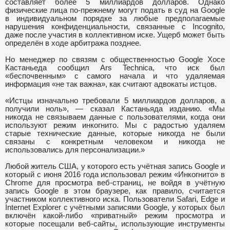
составляет более 5 миллиардов долларов. Однако
физические лица по-прежнему могут подать в суд на Google
в индивидуальном порядке за любые предполагаемые
нарушения конфиденциальности, связанные с Incognito,
даже после участия в коллективном иске. Ущерб может быть
определён в ходе арбитража позднее.
Но менеджер по связям с общественностью Google Хосе
Кастаньеда сообщил Ars Technica, что иск был
«беспочвенным» с самого начала и что удаляемая
информация «не так важна», как считают адвокаты истцов.
«Истцы изначально требовали 5 миллиардов долларов, а
получили ноль», — сказал Кастаньяда изданию. «Мы
никогда не связываем данные с пользователями, когда они
используют режим инкогнито. Мы с радостью удаляем
старые технические данные, которые никогда не были
связаны с конкретным человеком и никогда не
использовались для персонализации.»
Любой житель США, у которого есть учётная запись Google и
который с июня 2016 года использовал режим «Инкогнито» в
Chrome для просмотра веб-страниц, не войдя в учётную
запись Google в этом браузере, как правило, считается
участником коллективного иска. Пользователи Safari, Edge и
Internet Explorer с учётными записями Google, у которых был
включён какой-либо «приватный» режим просмотра и
которые посещали веб-сайты, использующие инструменты