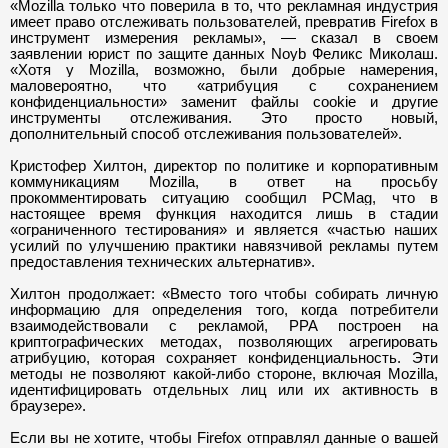
«Mozilla
только что поверила в то, что рекламная индустрия
имеет право отслеживать пользователей, превратив Firefox в
инструмент измерения рекламы
»,
—
сказал в своем
заявлении юрист по защите данных Noyb Феликс Миколаш.
«
Хотя у Mozilla, возможно, были добрые намерения,
маловероятно, что
«
атрибуция с сохранением
конфиденциальности
»
заменит файлы cookie и другие
инструменты отслеживания. Это просто новый,
дополнительный способ отслеживания пользователей
».
Кристофер Хилтон, директор по политике и корпоративным
коммуникациям Mozilla, в ответ на просьбу
прокомментировать ситуацию сообщил PCMag, что в
настоящее время функция находится лишь в стадии
«
ограниченного тестирования
»
и является
«
частью наших
усилий по улучшению практики навязчивой рекламы путем
предоставления технических альтернатив
».
Хилтон продолжает:
«
Вместо того чтобы собирать личную
информацию для определения того, когда потребители
взаимодействовали с рекламой, PPA построен на
криптографических методах, позволяющих агрегировать
атрибуцию, которая сохраняет конфиденциальность. Эти
методы не позволяют какой-либо стороне, включая Mozilla,
идентифицировать отдельных лиц или их активность в
браузере
».
Если вы не хотите, чтобы Firefox отправлял данные о вашей