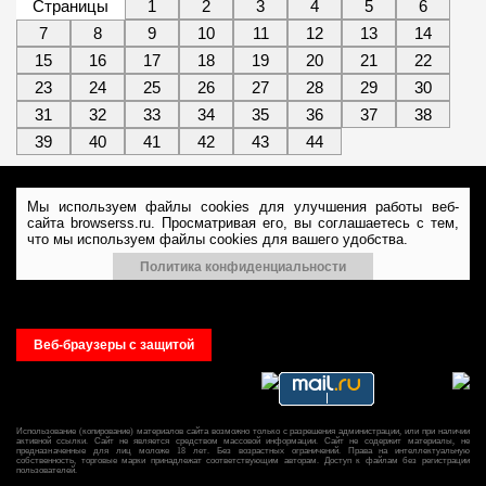
Страницы
1
2
3
4
5
6
7
8
9
10
11
12
13
14
15
16
17
18
19
20
21
22
23
24
25
26
27
28
29
30
31
32
33
34
35
36
37
38
39
40
41
42
43
44
Мы используем файлы cookies для улучшения работы веб-
сайта browserss.ru. Просматривая его, вы соглашаетесь с тем,
что мы используем файлы cookies для вашего удобства.
Политика конфиденциальности
Веб-браузеры с защитой
Использование
(
копирование
)
материалов
сайта
возможно
только
с
разрешения
администрации
,
или
при
наличии
активной
ссылки
.
Сайт
не
является
средством
массовой
информации
.
Сайт
не
содержит
материалы
,
не
предназначенные
для
лиц
моложе
18
лет
.
Без
возрастных
ограничений
.
Права
на
интеллектуальную
собственность
,
торговые
марки
принадлежат
соответствующим
авторам
.
Доступ
к
файлам
без
регистрации
пользователей
.