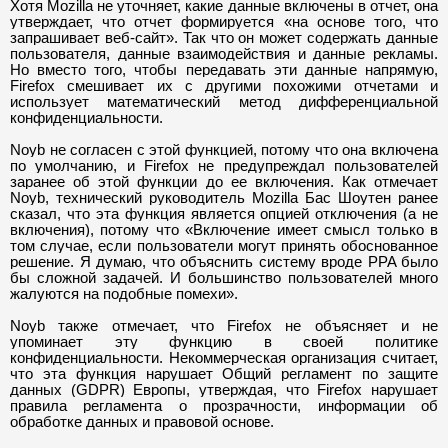
Хотя Mozilla не уточняет, какие данные включены в отчет, она
утверждает, что отчет формируется
«
на основе того, что
запрашивает веб-сайт
».
Так что он может содержать данные
пользователя, данные взаимодействия и данные рекламы.
Но вместо того, чтобы передавать эти данные напрямую,
Firefox смешивает их с другими похожими отчетами и
использует математический метод дифференциальной
конфиденциальности.
Noyb не согласен с этой функцией, потому что она включена
по умолчанию, и Firefox не предупреждал пользователей
заранее об этой функции до ее включения. Как отмечает
Noyb, технический руководитель Mozilla Бас Шоутен ранее
сказал, что эта функция является опцией отключения (а не
включения), потому что
«
Включение имеет смысл только в
том случае, если пользователи могут принять обоснованное
решение. Я думаю, что объяснить систему вроде PPA было
бы сложной задачей. И большинство пользователей много
жалуются на подобные помехи
».
Noyb
также отмечает, что Firefox не объясняет и не
упоминает эту функцию в своей политике
конфиденциальности. Некоммерческая организация считает,
что эта функция нарушает Общий регламент по защите
данных (GDPR) Европы, утверждая, что Firefox нарушает
правила регламента о прозрачности, информации об
обработке данных и правовой основе.