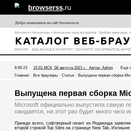
browserss
.
ru
Добро пожаловать на сайт browserss.ru
Абсолютно
бесплатная
и
безопасная
загрузка
файлов
.
Удобная
навигация
,
п
КАТАЛОГ ВЕБ-БРА
БРАУЗЕР
-
ВАШ
ВЫХОД
В
ИНТЕРНЕТ
!
ОБНОВИТЕ
ОБОЗРЕВАТЕЛЬ
ИНТЕ
8:00:23
15:01 МСК, 06 августа 2021 г. Автор: Admin
Еще с
Главная
Все браузеры
Статьи
Выпущена первая сборка Micr
Выпущена первая сборка Micr
Microsoft официально выпустила самую пер
ожидается, на этот раз будет много чего и
Прежде всего, софтверный гигант из Редмонда заявляе
второй строкой Top Sites на странице New Tab. Излишне