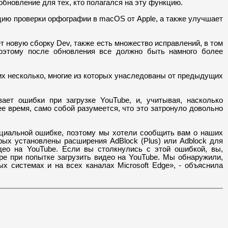
обновление для тех, кто полагался на эту функцию.
цию проверки орфографии в macOS от Apple, а также улучшает
ет новую сборку Dev, также есть множество исправлений, в том
поэтому после обновления все должно быть намного более
 их несколько, многие из которых унаследованы от предыдущих
ет ошибки при загрузке YouTube, и, учитывая, насколько
е время, само собой разумеется, что это затронуло довольно
иальной ошибке, поэтому мы хотели сообщить вам о наших
рых установлены расширения AdBlock (Plus) или Adblock для
део на YouTube. Если вы столкнулись с этой ошибкой, вы,
ре при попытке загрузить видео на YouTube. Мы обнаружили,
х системах и на всех каналах Microsoft Edge», - объяснила