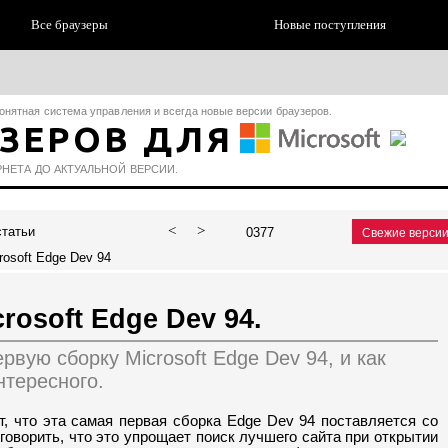
Все браузеры
Новые поступления
онятная
система
управления
и
всегда
новые
версии
браузеров
.
УЗЕРОВ ДЛЯ
РНЕТА
ДО
АКТУАЛЬНОЙ
ВЕРСИИ
.
<
>
татьи
0377
Свежие версии
osoft Edge Dev 94
osoft Edge Dev 94.
вую сборку Microsoft Edge Dev 94, и как
нтересного.
т, что эта самая первая сборка Edge Dev 94 поставляется со
 говорить, что это упрощает поиск лучшего сайта при открытии