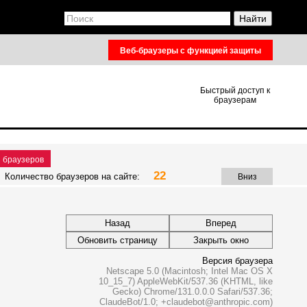
Веб-браузеры с функцией защиты
Быстрый доступ к
браузерам
 браузеров
24
Количество браузеров на сайте:
Вниз
Назад
Вперед
Обновить страницу
Закрыть окно
Версия браузера
Netscape 5.0 (Macintosh; Intel Mac OS X
10_15_7) AppleWebKit/537.36 (KHTML, like
Gecko) Chrome/131.0.0.0 Safari/537.36;
ClaudeBot/1.0; +claudebot@anthropic.com)