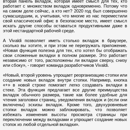
вторая панель вкладок, которая имеет смысл для тех, кто
работает с множеством вкладок одновременно. Потому что
на самом деле сейчас, а кто нет? 2020 год был совершенно
сумасшедшим, и, учитывая, что многие из нас переместили
свой классический офис в безопасное место, имеет смысл
искать другие способы оставаться продуктивными даже в
этой нестандартной рабочей среде.
А Vivaldi позволяет иметь столько вкладок в браузере,
сколько вы хотите, и при этом не перегружать приложение.
«Новая функция полезна для тех, кто хотел бы отображать
свои сложенные вкладки в полном размере. Это работает
независимо от того, расположены ли вкладки сверху, снизу
или сбоку», - говорит команда разработчиков Vivaldi.
«Новый, второй уровень упрощает реорганизацию стопки или
создание новых вкладок внутри стопки. Например, кнопка
«+» в новой строке помогает легко создавать вкладки в
стеке. Эта функция предлагает все другие преимущества
вкладок обычного размера, такие как более удобные для
чтения заголовки страниц, уведомления вкладок и (если они
включены) эскизы вкладок. Кроме того, двухуровневые
стопки вкладок можно заблокировать, что позволяет
избежать изменения высоты просмотра страницы при
переключении между вкладками и упрощает создание новых
стопок из любой отдельной вкладки».